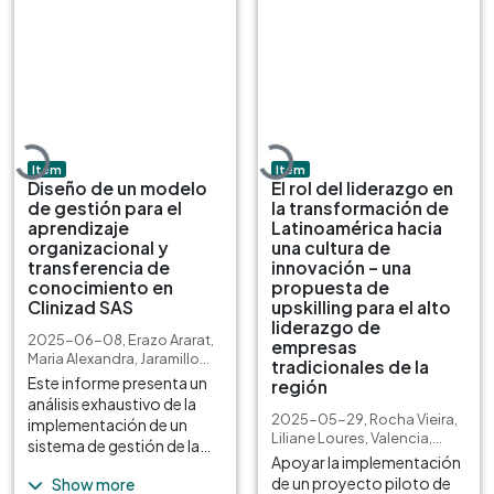
Loading...
Loading...
Item type:
,
Item type:
,
Item
Item
Diseño de un modelo
El rol del liderazgo en
de gestión para el
la transformación de
aprendizaje
Latinoamérica hacia
organizacional y
una cultura de
transferencia de
innovación – una
conocimiento en
propuesta de
Clinizad SAS
upskilling para el alto
liderazgo de
2025-06-08
,
Erazo Ararat,
empresas
Maria Alexandra
,
Jaramillo
tradicionales de la
Lozano, Santiago
Este informe presenta un
región
análisis exhaustivo de la
2025-05-29
,
Rocha Vieira,
implementación de un
Liliane Loures
,
Valencia,
sistema de gestión de la
Saryth Giovana
Apoyar la implementación
formación en la
de un proyecto piloto de
Show more
organización, con el