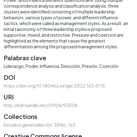
correspondence analysis and classification analysis, three
clusters were identified consisting of multiple leadership
behaviors, various types of power, and different influence
tactics, which were called as management styles. As a result, an
initial taxonomy of three leadership styles is proposed:
supportive, mixed, and restrictive. Pressure and coercion are
highlighted as the elements that cause the greatest
differentiation among the proposed management styles.
Palabras clave
Liderazgo
Poder
Influencia
Dirección
Presión
Coerción
DOI
https://doi.org/10.18046/j.estger.2022.163.4715
URI
http://hdl.handle.net/10906/93508
Collections
Estudios gerenciales Vol. 38 No. 163
Creative Commons license