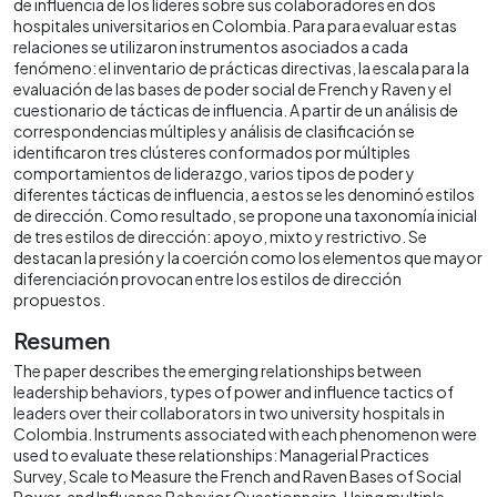
de influencia de los líderes sobre sus colaboradores en dos
hospitales universitarios en Colombia. Para para evaluar estas
relaciones se utilizaron instrumentos asociados a cada
fenómeno: el inventario de prácticas directivas, la escala para la
evaluación de las bases de poder social de French y Raven y el
cuestionario de tácticas de influencia. A partir de un análisis de
correspondencias múltiples y análisis de clasificación se
identificaron tres clústeres conformados por múltiples
comportamientos de liderazgo, varios tipos de poder y
diferentes tácticas de influencia, a estos se les denominó estilos
de dirección. Como resultado, se propone una taxonomía inicial
de tres estilos de dirección: apoyo, mixto y restrictivo. Se
destacan la presión y la coerción como los elementos que mayor
diferenciación provocan entre los estilos de dirección
propuestos.
Resumen
The paper describes the emerging relationships between
leadership behaviors, types of power and influence tactics of
leaders over their collaborators in two university hospitals in
Colombia. Instruments associated with each phenomenon were
used to evaluate these relationships: Managerial Practices
Survey, Scale to Measure the French and Raven Bases of Social
Power, and Influence Behavior Questionnaire. Using multiple