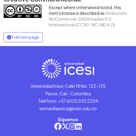
Except where otherwised noted, this
item's license is described as
Atribución-
NoComercial-SinDerivadas 4.0
Internacional (CC BY-NC-ND 4.0)
Full item page
Universidad Icesi: Calle 18 No. 122-135
Pance, Cali - Colombia
Teléfono: +57 (602) 555 2334
ventanillaunica@icesi.edu.co
Síguenos