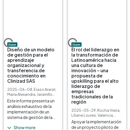
ading...
Loading...
Item type:
,
Item type:
,
Item
Item
Diseño de un modelo
El rol del liderazgo en
de gestión para el
la transformación de
aprendizaje
Latinoamérica hacia
organizacional y
una cultura de
transferencia de
innovación – una
conocimiento en
propuesta de
Clinizad SAS
upskilling para el alto
liderazgo de
2025-06-08
,
Erazo Ararat,
empresas
Maria Alexandra
,
Jaramillo
tradicionales de la
Lozano, Santiago
Este informe presenta un
región
análisis exhaustivo de la
2025-05-29
,
Rocha Vieira,
implementación de un
Liliane Loures
,
Valencia,
sistema de gestión de la
Saryth Giovana
Apoyar la implementación
formación en la
de un proyecto piloto de
Show more
organización, con el