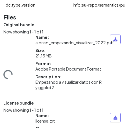
dc.type.version
info:eu-repo/semantics/pub
Files
Original bundle
Now showing
1 - 1 of 1
Name:
alonso_empezando_visualizar_2022.pdf
Size:
21.13 MB
Format:
Adobe Portable Document Format
ding...
Description:
Empezando a visualizar datos con R
y ggplot2
License bundle
Now showing
1 - 1 of 1
Name:
license.txt