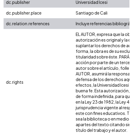
dc.publisher
Universidad Icesi
dc.publisher.place
Santiago de Cali
dc.relation.references
Incluye referencias bibliográf
EL AUTOR, expresa que la obra
autorización es original y la e
suplantar los derechos de auto
forma, la obra es de su exclusi
titularidad sobre éste. PARÁ
acción por parte de un tercer
autor sobre el artículo, follet
AUTOR, asumirá la responsabil
defensa de los derechos aquí
dc.rights
efectos, la Universidad Icesi
buena fe. Esta autorización, pe
de forma indefinida, para que
en la Ley 23 de 1982, la Ley 44
jurisprudencia vigente al res
este con fines educativos. T
sea la biblioteca o en medio 
apartes del texto citando siem
título del trabajo y el autor.