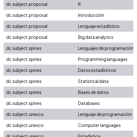
dc.subject.proposal
R
dc.subject.proposal
Introducción
dc.subject.proposal
Lenguaje estadístico
dc.subject.proposal
Big data analytics
dc.subject.spines
Lenguajes de programación
dc.subject.spines
Programming languages
dc.subject.spines
Datos estadísticos
dc.subject.spines
Statistical data
dc.subject.spines
Bases de datos
dc.subject.spines
Databases
dc.subject.unesco
Lenguaje de programación
dc.subject.unesco
Computer languages
dc.subject.unesco
Estadística