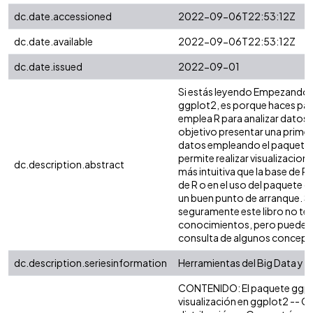
dc.date.accessioned
2022-09-06T22:53:12Z
dc.date.available
2022-09-06T22:53:12Z
dc.date.issued
2022-09-01
Si estás leyendo Empezando a 
ggplot2, es porque haces par
emplea R para analizar datos.
objetivo presentar una primer
datos empleando el paquete 
permite realizar visualizacio
dc.description.abstract
más intuitiva que la base de R.
de R o en el uso del paquete g
un buen punto de arranque. Si
seguramente este libro no te
conocimientos, pero puede s
consulta de algunos concept
dc.description.seriesinformation
Herramientas del Big Data y An
CONTENIDO: El paquete ggplo
visualización en ggplot2 -- 