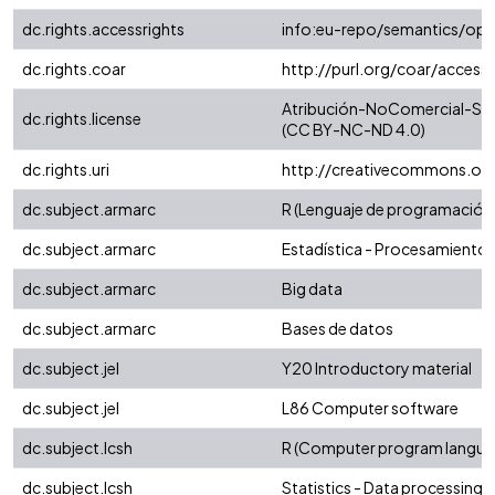
dc.rights.accessrights
info:eu-repo/semantics/op
dc.rights.coar
http://purl.org/coar/access
Atribución-NoComercial-SinD
dc.rights.license
(CC BY-NC-ND 4.0)
dc.rights.uri
http://creativecommons.org
dc.subject.armarc
R (Lenguaje de programació
dc.subject.armarc
Estadística - Procesamiento 
dc.subject.armarc
Big data
dc.subject.armarc
Bases de datos
dc.subject.jel
Y20 Introductory material
dc.subject.jel
L86 Computer software
dc.subject.lcsh
R (Computer program langua
dc.subject.lcsh
Statistics - Data processing