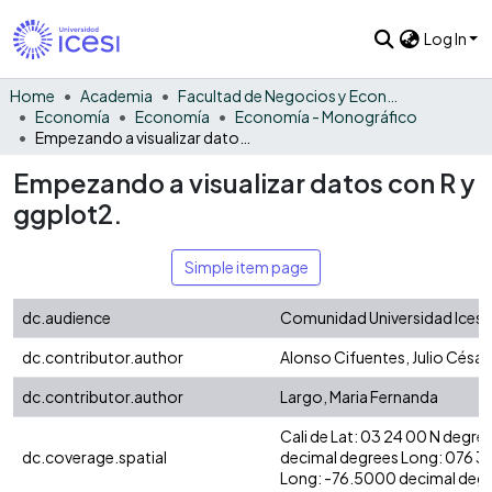
Log In
Home
Academia
Facultad de Negocios y Economía
Economía
Economía
Economía - Monográfico
Empezando a visualizar datos con R y ggplot2.
Empezando a visualizar datos con R y
ggplot2.
Simple item page
dc.audience
Comunidad Universidad Icesi 
dc.contributor.author
Alonso Cifuentes, Julio César
dc.contributor.author
Largo, Maria Fernanda
Cali de Lat: 03 24 00 N degre
dc.coverage.spatial
decimal degrees Long: 076 3
Long: -76.5000 decimal deg