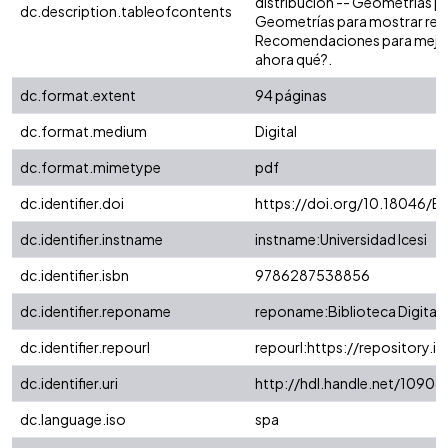
distribución -- Geometrías p
dc.description.tableofcontents
Geometrías para mostrar relac
Recomendaciones para mejorar
ahora qué?.
dc.format.extent
94 páginas
dc.format.medium
Digital
dc.format.mimetype
pdf
dc.identifier.doi
https://doi.org/10.18046/EU
dc.identifier.instname
instname:Universidad Icesi
dc.identifier.isbn
9786287538856
dc.identifier.reponame
reponame:Biblioteca Digital
dc.identifier.repourl
repourl:https://repository.ic
dc.identifier.uri
http://hdl.handle.net/1090
dc.language.iso
spa