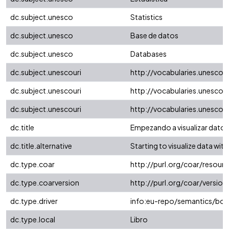
dc.subject.unesco
Statistics
dc.subject.unesco
Base de datos
dc.subject.unesco
Databases
dc.subject.unescouri
http://vocabularies.unesco
dc.subject.unescouri
http://vocabularies.unesco
dc.subject.unescouri
http://vocabularies.unesco
dc.title
Empezando a visualizar datos
dc.title.alternative
Starting to visualize data wit
dc.type.coar
http://purl.org/coar/resou
dc.type.coarversion
http://purl.org/coar/versi
dc.type.driver
info:eu-repo/semantics/bo
dc.type.local
Libro