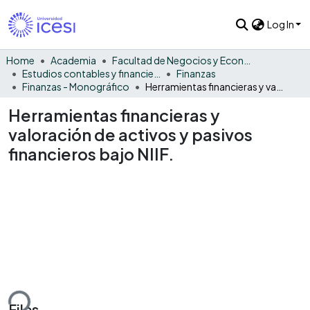
Log In
Home
Academia
Facultad de Negocios y Economía
Estudios contables y financieros
Finanzas
Finanzas - Monográfico
Herramientas financieras y valoración de activos y pasivos financieros bajo NIIF.
Herramientas financieras y
valoración de activos y pasivos
financieros bajo NIIF.
ding...
Files