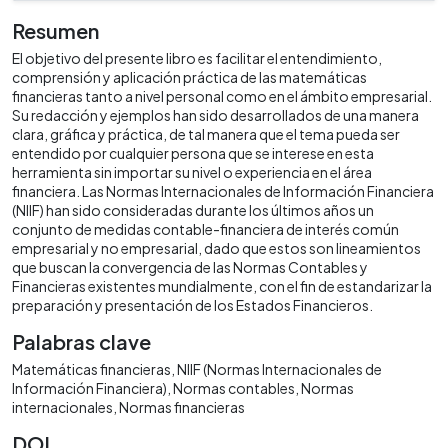
Resumen
El objetivo del presente libro es facilitar el entendimiento,
comprensión y aplicación práctica de las matemáticas
financieras tanto a nivel personal como en el ámbito empresarial.
Su redacción y ejemplos han sido desarrollados de una manera
clara, gráfica y práctica, de tal manera que el tema pueda ser
entendido por cualquier persona que se interese en esta
herramienta sin importar su nivel o experiencia en el área
financiera. Las Normas Internacionales de Información Financiera
(NIIF) han sido consideradas durante los últimos años un
conjunto de medidas contable-financiera de interés común
empresarial y no empresarial, dado que estos son lineamientos
que buscan la convergencia de las Normas Contables y
Financieras existentes mundialmente, con el fin de estandarizar la
preparación y presentación de los Estados Financieros.
Palabras clave
Matemáticas financieras
NIIF (Normas Internacionales de
Información Financiera)
Normas contables
Normas
internacionales
Normas financieras
DOI