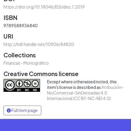
https://doi.org/10.18046/EUI/disc.1.2019
ISBN
9789588936840
URI
http://hdl.handle.net/10906/84820
Collections
Finanzas - Monográfico
Creative Commons license
Except where otherwised noted, this
item's license is described as
Atribución-
NoComercial-SinDerivadas 4.0
Internacional (CC BY-NC-ND 4.0)
Full item page