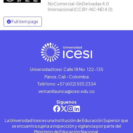
NoComercial-SinDerivadas 4.0
Internacional (CC BY-NC-ND 4.0)
Full item page
Universidad Icesi: Calle 18 No. 122-135
Pance, Cali - Colombia
Teléfono: +57 (602) 555 2334
ventanillaunica@icesi.edu.co
Síguenos
La Universidad Icesi es una Institución de Educación Superior que
se encuentra sujeta a inspección y vigilancia por parte del
Ministerio de Educación Nacional.