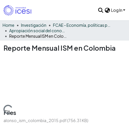
Log In
Home
Investigación
FCAE - Economía, políticas públicas y métodos cuantitativos
Apropiación social del conocimiento - EPPMC
Reporte Mensual ISM en Colombia
Reporte Mensual ISM en Colombia
Loading...
Files
alonso_ism_colombia_2015.pdf
(756.31 KB)