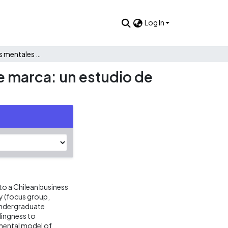
Log In
Teoría de modelos mentales y el constructo experiencia de marca: un estudio de caso en una escuela de negocios chilena
e marca: un estudio de
to a Chilean business
dy (focus group,
 undergraduate
lingness to
 mental model of