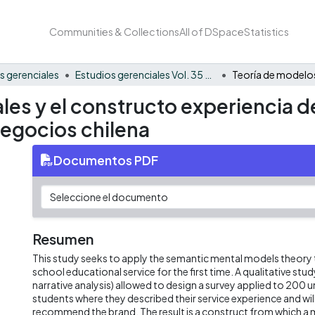
Communities & Collections
All of DSpace
Statistics
s gerenciales
Estudios gerenciales Vol. 35 No. 152
es y el constructo experiencia d
negocios chilena
Documentos PDF
Resumen
This study seeks to apply the semantic mental models theory 
school educational service for the first time. A qualitative stu
narrative analysis) allowed to design a survey applied to 200
students where they described their service experience and wil
recommend the brand. The result is a construct from which a