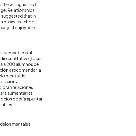
to the willingness of
ge. Relationships
 suggested that in
n business schools
han just enjoyable
les semánticos al
dio cualitativo (focus
ada a 200 alumnos de
sición a recomendar la
elo mental de
posición a
ploran relaciones
para aumentar las
gocios podría apuntar
dables.
delos mentales