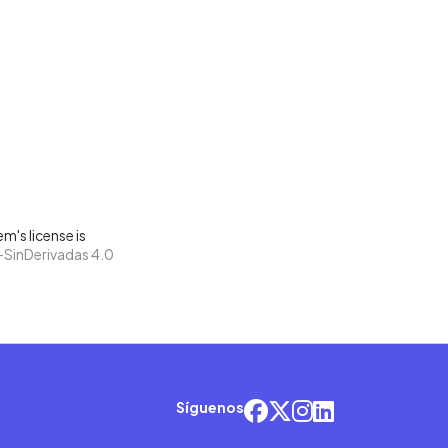
m's license is
SinDerivadas 4.0
Síguenos