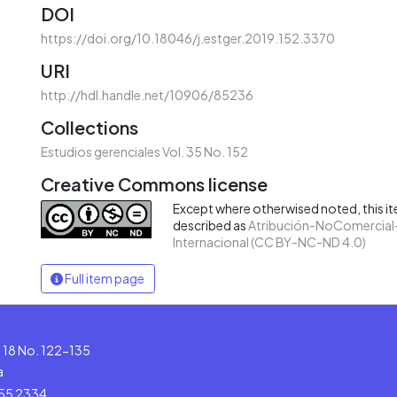
DOI
https://doi.org/10.18046/j.estger.2019.152.3370
URI
http://hdl.handle.net/10906/85236
Collections
Estudios gerenciales Vol. 35 No. 152
Creative Commons license
Except where otherwised noted, this ite
described as
Atribución-NoComercial-
Internacional (CC BY-NC-ND 4.0)
Full item page
le 18 No. 122-135
a
555 2334