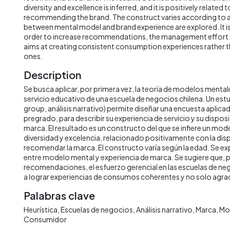
diversity and excellence is inferred, and it is positively related 
recommending the brand. The construct varies according to a
between mental model and brand experience are explored. It is
order to increase recommendations, the management effort i
aims at creating consistent consumption experiences rather t
ones.
Description
Se busca aplicar, por primera vez, la teoría de modelos menta
servicio educativo de una escuela de negocios chilena. Un estu
group, análisis narrativo) permite diseñar una encuesta aplic
pregrado, para describir su experiencia de servicio y su dispo
marca. El resultado es un constructo del que se infiere un mod
diversidad y excelencia, relacionado positivamente con la dis
recomendar la marca. El constructo varía según la edad. Se ex
entre modelo mental y experiencia de marca. Se sugiere que, 
recomendaciones, el esfuerzo gerencial en las escuelas de ne
a lograr experiencias de consumos coherentes y no solo agra
Palabras clave
Heurística
Escuelas de negocios
Análisis narrativo
Marca
Mo
Consumidor