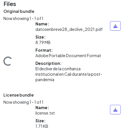
Files
Original bundle
Now showing
1 - 1 of 1
Name:
datosenbreve28_declive_2021.pdf
Size:
8.79 MB
Format:
Adobe Portable Document Format
ding...
Description:
El declive de la confianza
institucional en Cali durante la post-
pandemia
License bundle
Now showing
1 - 1 of 1
Name:
license.txt
Size:
1.71 KB