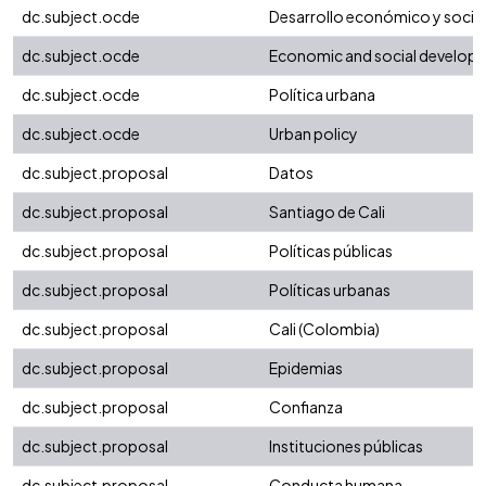
dc.subject.ocde
Desarrollo económico y social
dc.subject.ocde
Economic and social develop
dc.subject.ocde
Política urbana
dc.subject.ocde
Urban policy
dc.subject.proposal
Datos
dc.subject.proposal
Santiago de Cali
dc.subject.proposal
Políticas públicas
dc.subject.proposal
Políticas urbanas
dc.subject.proposal
Cali (Colombia)
dc.subject.proposal
Epidemias
dc.subject.proposal
Confianza
dc.subject.proposal
Instituciones públicas
dc.subject.proposal
Conducta humana