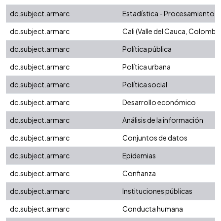
dc.subject.armarc
Estadística - Procesamiento d
dc.subject.armarc
Cali (Valle del Cauca, Colombia
dc.subject.armarc
Política pública
dc.subject.armarc
Política urbana
dc.subject.armarc
Política social
dc.subject.armarc
Desarrollo económico
dc.subject.armarc
Análisis de la información
dc.subject.armarc
Conjuntos de datos
dc.subject.armarc
Epidemias
dc.subject.armarc
Confianza
dc.subject.armarc
Instituciones públicas
dc.subject.armarc
Conducta humana