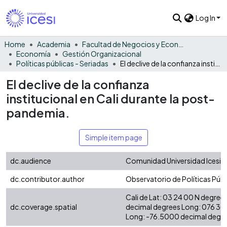
Log In
Home
Academia
Facultad de Negocios y Economía
Economía
Gestión Organizacional
Políticas públicas - Seriadas
El declive de la confianza institucional en Cali durante la post-pandemia.
El declive de la confianza
institucional en Cali durante la post-
pandemia.
Simple item page
dc.audience
Comunidad Universidad Icesi -
dc.contributor.author
Observatorio de Políticas Públ
Cali de Lat: 03 24 00 N degree
dc.coverage.spatial
decimal degrees Long: 076 30
Long: -76.5000 decimal degre