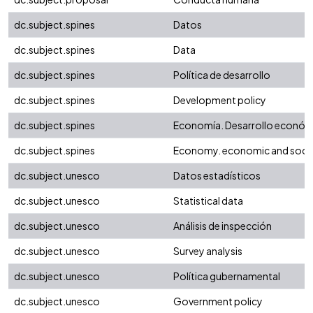
dc.subject.spines
Datos
dc.subject.spines
Data
dc.subject.spines
Política de desarrollo
dc.subject.spines
Development policy
dc.subject.spines
Economía. Desarrollo económi
dc.subject.spines
Economy. economic and soci
dc.subject.unesco
Datos estadísticos
dc.subject.unesco
Statistical data
dc.subject.unesco
Análisis de inspección
dc.subject.unesco
Survey analysis
dc.subject.unesco
Política gubernamental
dc.subject.unesco
Government policy