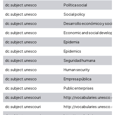
dc.subject.unesco
Política social
dc.subject.unesco
Social policy
dc.subject.unesco
Desarrollo económico y social
dc.subject.unesco
Economic and social develop
dc.subject.unesco
Epidemia
dc.subject.unesco
Epidemics
dc.subject.unesco
Seguridad humana
dc.subject.unesco
Human security
dc.subject.unesco
Empresa pública
dc.subject.unesco
Public enterprises
dc.subject.unescouri
http://vocabularies.unesco.
dc.subject.unescouri
http://vocabularies.unesco.