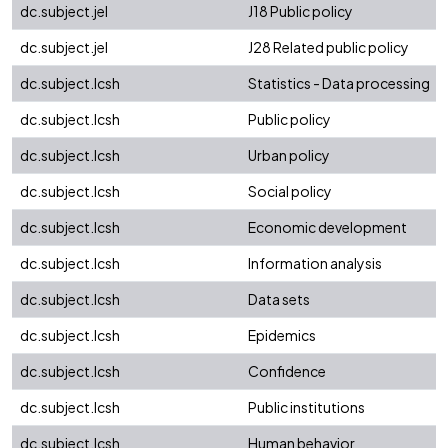
dc.subject.jel
J18 Public policy
dc.subject.jel
J28 Related public policy
dc.subject.lcsh
Statistics - Data processing
dc.subject.lcsh
Public policy
dc.subject.lcsh
Urban policy
dc.subject.lcsh
Social policy
dc.subject.lcsh
Economic development
dc.subject.lcsh
Information analysis
dc.subject.lcsh
Data sets
dc.subject.lcsh
Epidemics
dc.subject.lcsh
Confidence
dc.subject.lcsh
Public institutions
dc.subject.lcsh
Human behavior