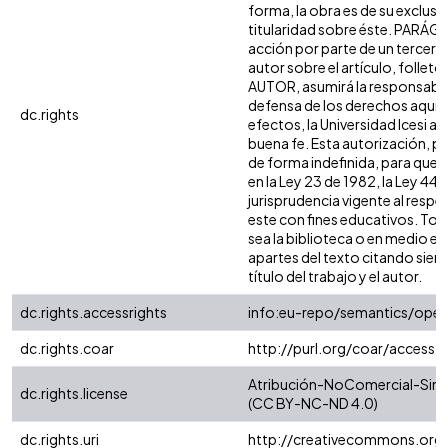
forma, la obra es de su exclusiva
titularidad sobre éste. PARÁG
acción por parte de un tercero
autor sobre el artículo, folleto 
AUTOR, asumirá la responsabili
defensa de los derechos aquí 
dc.rights
efectos, la Universidad Icesi 
buena fe. Esta autorización, per
de forma indefinida, para que 
en la Ley 23 de 1982, la Ley 44 
jurisprudencia vigente al resp
este con fines educativos. To
sea la biblioteca o en medio e
apartes del texto citando siempr
título del trabajo y el autor.
dc.rights.accessrights
info:eu-repo/semantics/ope
dc.rights.coar
http://purl.org/coar/access_
Atribución-NoComercial-SinDe
dc.rights.license
(CC BY-NC-ND 4.0)
dc.rights.uri
http://creativecommons.org/