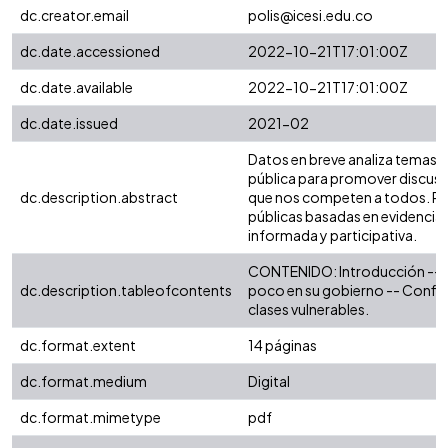
dc.creator.email
polis@icesi.edu.co
dc.date.accessioned
2022-10-21T17:01:00Z
dc.date.available
2022-10-21T17:01:00Z
dc.date.issued
2021-02
Datos en breve analiza temas r
pública para promover discus
dc.description.abstract
que nos competen a todos. 
públicas basadas en evidencia y
informada y participativa.
CONTENIDO: Introducción -- Ca
dc.description.tableofcontents
poco en su gobierno -- Confian
clases vulnerables.
dc.format.extent
14 páginas
dc.format.medium
Digital
dc.format.mimetype
pdf