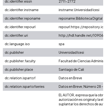
dc.identifier.eissn
2711-2772
dc.identifier.instname
instname:Universidad Icesi
dc.identifier.reponame
reponame:Biblioteca Digital
dc.identifier.repourl
repourl:https://repository.ice
dc.identifier.uri
http://hdl.handle.net/10906
dc.language.iso
spa
dc.publisher
Universidad Icesi
dc.publisher.faculty
Facultad de Ciencias Administ
dc.publisher.place
Santiago de Cali
dc.relation.ispartof
Datos en Breve
dc.relation.ispartofseries
Datos en Breve; Número 28 - 
EL AUTOR, expresa que la obra 
autorización es original y la el
suplantar los derechos de autor