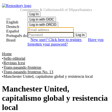
Communities & Collections
All of DSpace
Statistics
Log In
Log in with OIDC
English
Log in with ORCID
Deutsch
Español
Log in
Português do
New user? Click here to register.
Have you
Brasil
forgotten your password?
Home
Sello editorial
Revistas Icesi
Trans-pasando fronteras
Trans-pasando fronteras No. 13
Manchester United, capitalismo global y resistencia local
Manchester United,
capitalismo global y resistencia
local