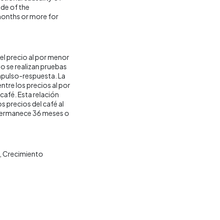
ude of the
 months or more for
 el precio al por menor
lo se realizan pruebas
impulso-respuesta. La
ntre los precios al por
 café. Esta relación
os precios del café al
 permanece 36 meses o
Crecimiento