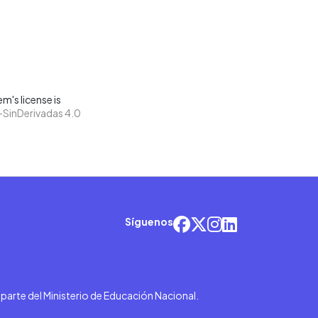
m's license is
SinDerivadas 4.0
Síguenos
r parte del Ministerio de Educación Nacional.