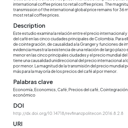
international coffee prices to retail coffee prices. The magnit
transmission of the international global price remains for 36
most retail coffee prices.
Description
Este estudio examina la relación entre el precio internacional y
del café en las cinco ciudades principales de Colombia. Para el
de cointegración, de causalidad a la Granger y funciones de 
evidencia muestra la existencia de una relación de largo plazo e
menor en las cinco principales ciudades y el precio mundial del
tiene una causalidad unidireccional del precio internacional a l
por menor. La magnitud de la transmisión del precio mundial
más para la mayoría de los precios del café al por menor.
Palabras clave
Economía
Economics
Café
Precios del café
Cointegración
económico
DOI
http://dx.doi.org/10.14718/revfinanzpolitecon.2016.8.2.8
URI