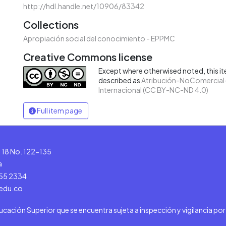
http://hdl.handle.net/10906/83342
Collections
Apropiación social del conocimiento - EPPMC
Creative Commons license
Except where otherwised noted, this ite
described as
Atribución-NoComercial-
Internacional (CC BY-NC-ND 4.0)
Full item page
le 18 No. 122-135
a
555 2334
.edu.co
ducación Superior que se encuentra sujeta a inspección y vigilancia po