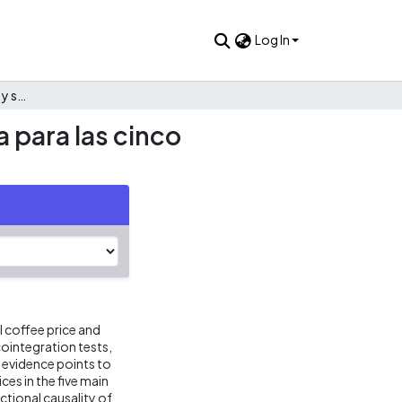
Log In
El precio mundial del café y su efecto en el precio minorista para las cinco principales ciudades de Colombia
a para las cinco
l coffee price and
 cointegration tests,
 evidence points to
ces in the five main
ectional causality of