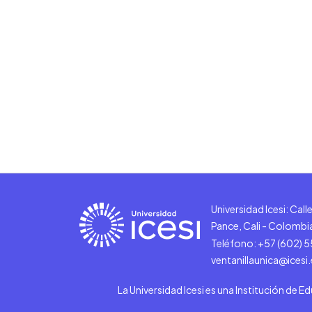
Universidad Icesi: Cal
Pance, Cali - Colombi
Teléfono: +57 (602) 
ventanillaunica@icesi
La Universidad Icesi es una Institución de E