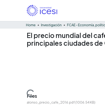
Home
Investigación
El precio mundial del caf
principales ciudades de
Loading...
Files
alonso_precio_cafe_2016.pdf
(1006.54 KB)