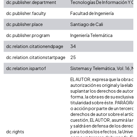
dc.publisher.department
Tecnologías De Información Y C
dc.publisher.faculty
Facultad de Ingeniería
dc.publisher.place
Santiago de Cali
dc.publisher.program
Ingeniería Telemática
dc.relation.citationendpage
34
dc.relation.citationstartpage
25
dc.relation.ispartof
Sistemas y Telemática, Vol. 16, N
EL AUTOR, expresa que la obra ob
autorización es original y la elabo
suplantar los derechos de autor de
forma, la obra es de su exclusiva a
titularidad sobre éste. PARÁGRAF
o acción por parte de un tercero r
derechos de autor sobre el artículo
cuestión, EL AUTOR, asumirá la re
y saldrá en defensa de los derech
dc.rights
para todos los efectos, la Univers