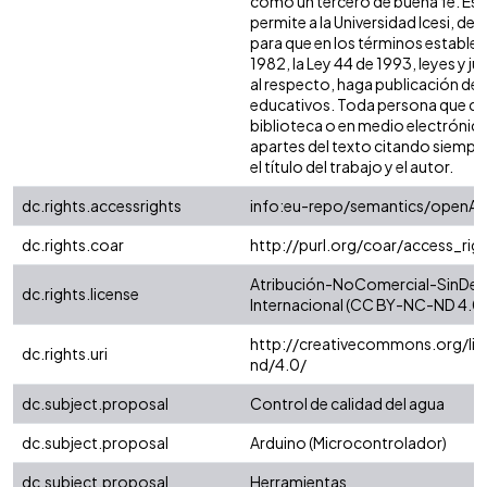
como un tercero de buena fe. Est
permite a la Universidad Icesi, de 
para que en los términos establec
1982, la Ley 44 de 1993, leyes y j
al respecto, haga publicación de 
educativos. Toda persona que con
biblioteca o en medio electrónic
apartes del texto citando siempre 
el título del trabajo y el autor.
dc.rights.accessrights
info:eu-repo/semantics/openAc
dc.rights.coar
http://purl.org/coar/access_rig
Atribución-NoComercial-SinDeri
dc.rights.license
Internacional (CC BY-NC-ND 4.0)
http://creativecommons.org/li
dc.rights.uri
nd/4.0/
dc.subject.proposal
Control de calidad del agua
dc.subject.proposal
Arduino (Microcontrolador)
dc.subject.proposal
Herramientas