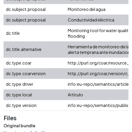
dc.subject.proposal
Monitoreo del agua
dc.subject.proposal
Conductividad eléctrica
Monitoring tool for water quality 
dc.title
flooding
Herramienta de monitoreo de la c
dc.title.alternative
alerta temprana ante inundacion
dc.type.coar
http://purl.org/coar/resource_
dc.type.coarversion
http://purl.org/coar/version/
dc.type.driver
info:eu-repo/semantics/article
dc.type.local
Artículo
dc.type.version
info:eu-repo/semantics/publish
Files
Original bundle