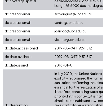
dc.coverage.spatial
decimal degrees Long: 076 30 0
Long: -76.5000 decimal degrees
dc.creator.email
arrodriguez@upr.edu.cu
dc.creator.email
vento@upr.edu.cu
dc.creator.email
jgarrido@upr.edu.cu
dc.creator.email
vicente@upr.edu.cu
dc.date.accessioned
2019-03-04T19:51:51Z
dc.date.available
2019-03-04T19:51:51Z
dc.date.issued
2018-01-01
In July 2010, the United Nations 
explicitly recognized the human r
sanitation, reaffirming that clean 
essential for the realization of all
Therefore, controlling water qual
priority. In this context, it is inte
simple, sustainable and low-cost 
dc.description
take control over water quality p