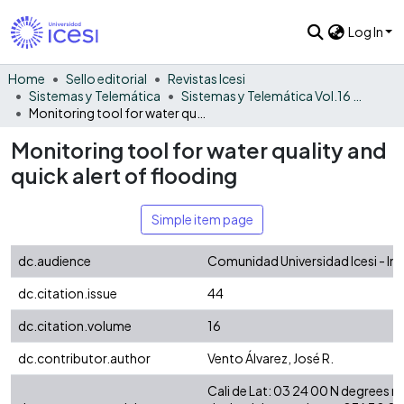
Log In
Home
Sello editorial
Revistas Icesi
Sistemas y Telemática
Sistemas y Telemática Vol.16 No. 44
Monitoring tool for water quality and quick alert of flooding
Monitoring tool for water quality and
quick alert of flooding
Simple item page
dc.audience
Comunidad Universidad Icesi - In
dc.citation.issue
44
dc.citation.volume
16
dc.contributor.author
Vento Álvarez, José R.
Cali de Lat: 03 24 00 N degrees 