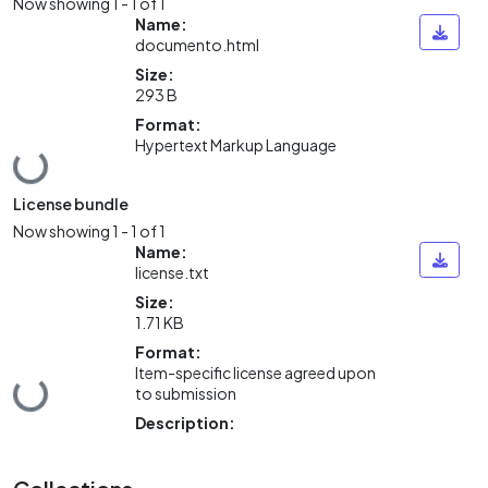
Now showing
1 - 1 of 1
Name:
documento.html
Size:
293 B
Format:
Hypertext Markup Language
Loading...
License bundle
Now showing
1 - 1 of 1
Name:
license.txt
Size:
1.71 KB
Format:
Item-specific license agreed upon
Loading...
to submission
Description: