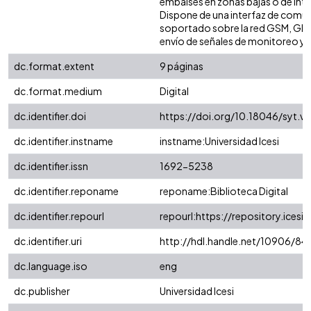
embalses en zonas bajas o de inte
Dispone de una interfaz de comu
soportado sobre la red GSM, GPRS
envío de señales de monitoreo y 
dc.format.extent
9 páginas
dc.format.medium
Digital
dc.identifier.doi
https://doi.org/10.18046/syt.v
dc.identifier.instname
instname:Universidad Icesi
dc.identifier.issn
1692-5238
dc.identifier.reponame
reponame:Biblioteca Digital
dc.identifier.repourl
repourl:https://repository.icesi.
dc.identifier.uri
http://hdl.handle.net/10906/8
dc.language.iso
eng
dc.publisher
Universidad Icesi