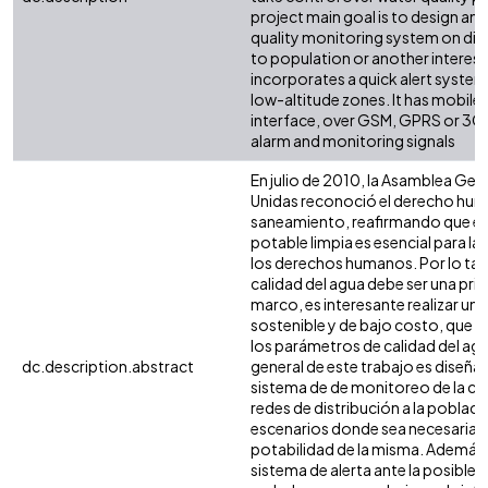
project main goal is to design an
quality monitoring system on dis
to population or another interest
incorporates a quick alert system
low-altitude zones. It has mobil
interface, over GSM, GPRS or 3G
alarm and monitoring signals
En julio de 2010, la Asamblea Gen
Unidas reconoció el derecho huma
saneamiento, reafirmando que el
potable limpia es esencial para la
los derechos humanos. Por lo tant
calidad del agua debe ser una prio
marco, es interesante realizar un 
sostenible y de bajo costo, que fac
los parámetros de calidad del agu
dc.description.abstract
general de este trabajo es diseña
sistema de de monitoreo de la cal
redes de distribución a la poblaci
escenarios donde sea necesaria an
potabilidad de la misma. Además,
sistema de alerta ante la posible 