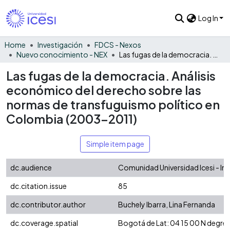
Log In
Home
Investigación
FDCS - Nexos
Nuevo conocimiento - NEX
Las fugas de la democracia. Análisis económico del derecho sobre las normas de transfuguismo político en Colombia (2003-2011)
Las fugas de la democracia. Análisis
económico del derecho sobre las
normas de transfuguismo político en
Colombia (2003-2011)
Simple item page
dc.audience
Comunidad Universidad Icesi - In
dc.citation.issue
85
dc.contributor.author
Buchely Ibarra, Lina Fernanda
dc.coverage.spatial
Bogotá de Lat: 04 15 00 N degre