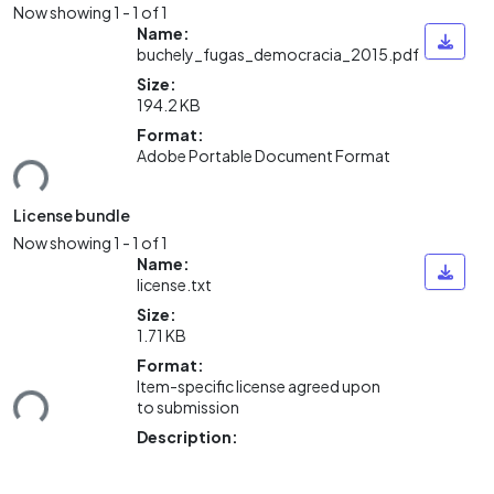
Now showing
1 - 1 of 1
Name:
buchely_fugas_democracia_2015.pdf
Size:
194.2 KB
Format:
ding...
Adobe Portable Document Format
License bundle
Now showing
1 - 1 of 1
Name:
license.txt
Size:
1.71 KB
Format:
ding...
Item-specific license agreed upon
to submission
Description: