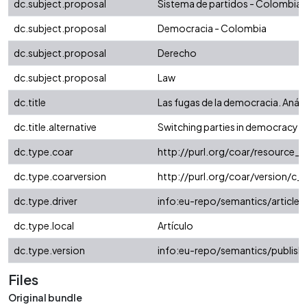
dc.subject.proposal
Sistema de partidos - Colombia
dc.subject.proposal
Democracia - Colombia
dc.subject.proposal
Derecho
dc.subject.proposal
Law
dc.title
Las fugas de la democracia. Anál
dc.title.alternative
Switching parties in democracy: E
dc.type.coar
http://purl.org/coar/resource_
dc.type.coarversion
http://purl.org/coar/version/
dc.type.driver
info:eu-repo/semantics/article
dc.type.local
Artículo
dc.type.version
info:eu-repo/semantics/publish
Files
Original bundle