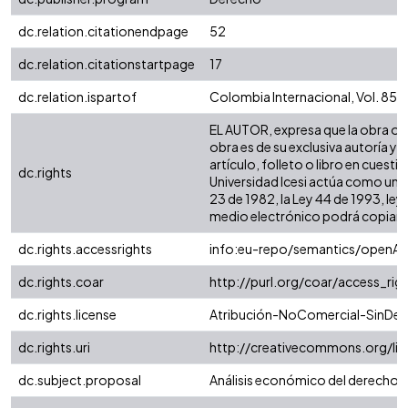
dc.relation.citationendpage
52
dc.relation.citationstartpage
17
dc.relation.ispartof
Colombia Internacional, Vol. 85 -
EL AUTOR, expresa que la obra obje
obra es de su exclusiva autoría y 
artículo, folleto o libro en cuest
dc.rights
Universidad Icesi actúa como un te
23 de 1982, la Ley 44 de 1993, ley
medio electrónico podrá copiar apa
dc.rights.accessrights
info:eu-repo/semantics/openAc
dc.rights.coar
http://purl.org/coar/access_rig
dc.rights.license
Atribución-NoComercial-SinDeri
dc.rights.uri
http://creativecommons.org/li
dc.subject.proposal
Análisis económico del derecho