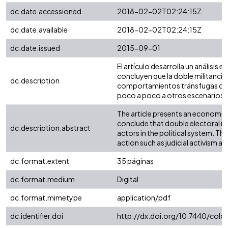
dc.date.accessioned
2018-02-02T02:24:15Z
dc.date.available
2018-02-02T02:24:15Z
dc.date.issued
2015-09-01
El artículo desarrolla un análisis
concluyen que la doble militancia 
dc.description
comportamientos tránsfugas de los
poco a poco a otros escenarios 
The article presents an economic a
conclude that double electoral mil
dc.description.abstract
actors in the political system. Th
action such as judicial activism 
dc.format.extent
35 páginas
dc.format.medium
Digital
dc.format.mimetype
application/pdf
dc.identifier.doi
http://dx.doi.org/10.7440/colo