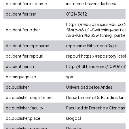
dc.identifier.instname
instname:Universidad Icesi
dc.identifier.issn
0121-5612
https://nebulosa.icesi.edu.co:
dc.identifier.other
f&src=s&st1=Switching+parti
ABS-KEY%28Switching+parties
dc.identifier.reponame
reponame:Biblioteca Digital
dc.identifier.repourl
repourl:https://repository.icesi.
dc.identifier.uri
http://hdl.handle.net/10906/8
dc.language.iso
spa
dc.publisher
Universidad de los Andes
dc.publisher.department
Departamento De Estudios Jurídi
dc.publisher.faculty
Facultad de Derecho y Ciencias S
dc.publisher.place
Bogotá
dc.publisher.program
Derecho