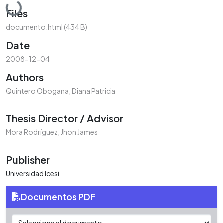
Loading...
Files
documento.html
(434 B)
Date
2008-12-04
Authors
Quintero Obogana, Diana Patricia
Thesis Director / Advisor
Mora Rodríguez, Jhon James
Publisher
Universidad Icesi
Documentos PDF