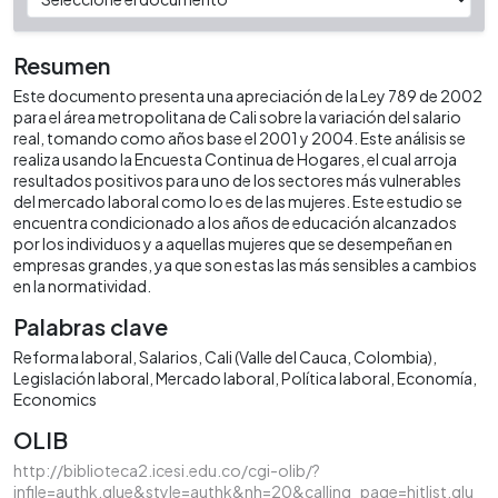
Resumen
Este documento presenta una apreciación de la Ley 789 de 2002
para el área metropolitana de Cali sobre la variación del salario
real, tomando como años base el 2001 y 2004. Este análisis se
realiza usando la Encuesta Continua de Hogares, el cual arroja
resultados positivos para uno de los sectores más vulnerables
del mercado laboral como lo es de las mujeres. Este estudio se
encuentra condicionado a los años de educación alcanzados
por los individuos y a aquellas mujeres que se desempeñan en
empresas grandes, ya que son estas las más sensibles a cambios
en la normatividad.
Palabras clave
Reforma laboral
Salarios
Cali (Valle del Cauca, Colombia)
Legislación laboral
Mercado laboral
Política laboral
Economía
Economics
OLIB
http://biblioteca2.icesi.edu.co/cgi-olib/?
infile=authk.glue&style=authk&nh=20&calling_page=hitlist.glu