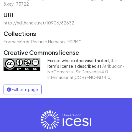
&key=73722
URI
http://hdl.handle.net/10906/82632
Collections
Formación de Recurso Humano- EPPMC
Creative Commons license
Except where otherwised noted, this
item's license is described as
Atribución-
NoComercial-SinDerivadas 4.0
Internacional (CC BY-NC-ND 4.0)
Full item page