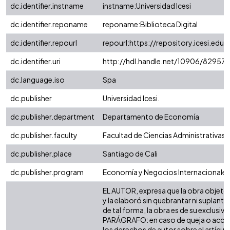
dc.identifier.instname
instname:Universidad Icesi
dc.identifier.reponame
reponame:Biblioteca Digital
dc.identifier.repourl
repourl:https://repository.icesi.edu.
dc.identifier.uri
http://hdl.handle.net/10906/82957
dc.language.iso
Spa
dc.publisher
Universidad Icesi.
dc.publisher.department
Departamento de Economía
dc.publisher.faculty
Facultad de Ciencias Administrativas
dc.publisher.place
Santiago de Cali
dc.publisher.program
Economía y Negocios Internacionales
EL AUTOR, expresa que la obra objeto d
y la elaboró sin quebrantar ni suplanta
de tal forma, la obra es de su exclusiva 
PARÁGRAFO: en caso de queja o acción
los derechos de autor sobre el artículo