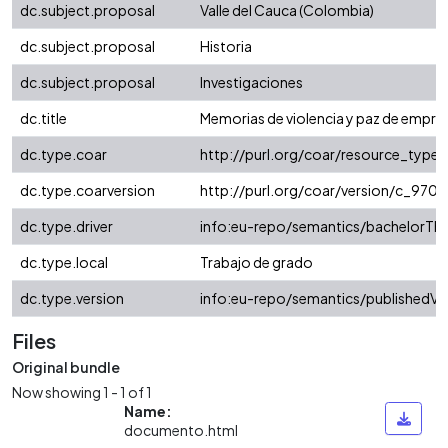
dc.subject.proposal
Valle del Cauca (Colombia)
dc.subject.proposal
Historia
dc.subject.proposal
Investigaciones
dc.title
Memorias de violencia y paz de empres
dc.type.coar
http://purl.org/coar/resource_type/
dc.type.coarversion
http://purl.org/coar/version/c_97
dc.type.driver
info:eu-repo/semantics/bachelorThe
dc.type.local
Trabajo de grado
dc.type.version
info:eu-repo/semantics/publishedVe
Files
Original bundle
Now showing
1 - 1 of 1
Name:
documento.html