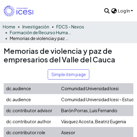
Log In
Home
Investigación
FDCS - Nexos
Formación de Recurso Humano - NEX
Memorias de violencia y paz de empresarios del Valle del Cauca
Memorias de violencia y paz de
empresarios del Valle del Cauca
Simple item page
dc.audience
Comunidad Universidad Icesi
dc.audience
Comunidad Universidad Icesi – Estudi
dc.contributor.advisor
Barón Porras, Luis Fernando
dc.contributor.author
Vásquez Acosta, Beatriz Eugenia
dc.contributor.role
Asesor