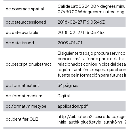
Cali de Lat: 03 24 00 N degrees minut
dc.coverage.spatial
076 30 00 W degrees minutes Long: -
dc.date.accessioned
2018-02-27T16:05:46Z
dc.date.available
2018-02-27T16:05:46Z
dc.date.issued
2009-01-01
El siguiente trabajo procura servir co
conocer más a fondo parte de la histor
dc.description.abstract
relacionados con los inicios del desarr
región. También se espera que el cont
fuente de información para futuras in
dc.format.extent
34 páginas
dc.format.medium
Digital
dc.format.mimetype
application/pdf
http://biblioteca2.icesi.edu.co/cgi-o
dc.identifier.OLIB
infile=authk.glue&style=authk&nh=2