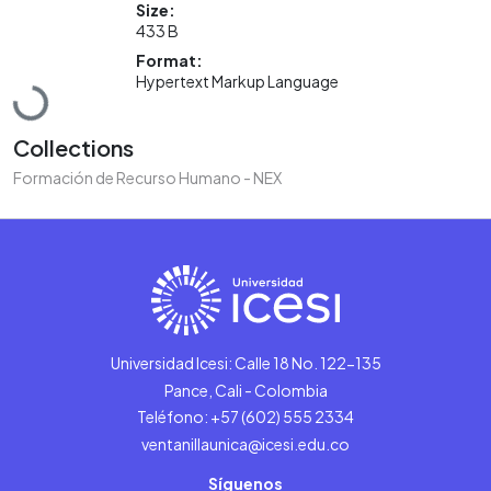
Size:
433 B
Format:
Loading...
Hypertext Markup Language
Collections
Formación de Recurso Humano - NEX
Universidad Icesi: Calle 18 No. 122-135
Pance, Cali - Colombia
Teléfono: +57 (602) 555 2334
ventanillaunica@icesi.edu.co
Síguenos