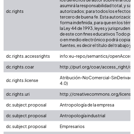
asumirá la responsabilidad total, y sa
dc.rights
autorizados; para todos los efectos, 
tercero de buena fe. Esta autorización,
forma indefinida, para que en los térm
la Ley 44 de 1993, leyes y jurisprudenc
de este con fines educativos Todo per
o en medio electrónico podrá copiar a
fuentes, es decir el título del trabajo y 
dc.rights.accessrights
info:eu-repo/semantics/openAccess
dc.rights.coar
http://purl.org/coar/access_right/c
Atribución-NoComercial-SinDerivada
dc.rights.license
4.0)
dc.rights.uri
http://creativecommons.org/licens
dc.subject.proposal
Antropología de la empresa
dc.subject.proposal
Antropología industrial
dc.subject.proposal
Empresarios