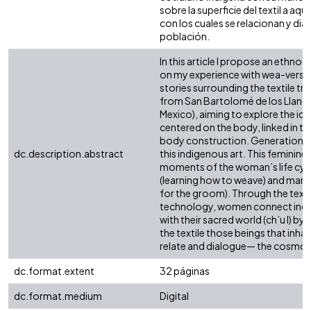
sobre la superficie del textil a aq
con los cuales se relacionan y di
población.
In this article I propose an ethno
on my experience with wea-vers—
stories surrounding the textile tra
from San Bartolomé de los Llano
Mexico), aiming to explore the idea
centered on the body, linked in t
body construction. Generations
dc.description.abstract
this indigenous art. This feminine
moments of the woman’s life cycl
(learning how to weave) and mar
for the groom). Through the text
technology, women connect indi
with their sacred world (ch’u l) by
the textile those beings that inh
relate and dialogue— the cosmos 
dc.format.extent
32 páginas
dc.format.medium
Digital