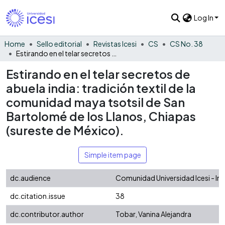
Log In
Home
Sello editorial
Revistas Icesi
CS
CS No. 38
Estirando en el telar secretos de abuela india: tradición textil de la comunidad maya tsotsil de San Bartolomé de los Llanos, Chiapas (sureste de México).
Estirando en el telar secretos de
abuela india: tradición textil de la
comunidad maya tsotsil de San
Bartolomé de los Llanos, Chiapas
(sureste de México).
Simple item page
dc.audience
Comunidad Universidad Icesi - In
dc.citation.issue
38
dc.contributor.author
Tobar, Vanina Alejandra