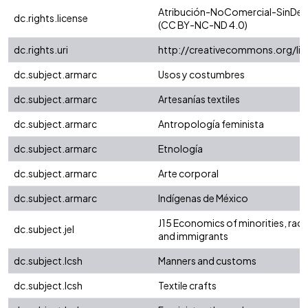
Atribución-NoComercial-SinDeriv
dc.rights.license
(CC BY-NC-ND 4.0)
dc.rights.uri
http://creativecommons.org/li
dc.subject.armarc
Usos y costumbres
dc.subject.armarc
Artesanías textiles
dc.subject.armarc
Antropología feminista
dc.subject.armarc
Etnología
dc.subject.armarc
Arte corporal
dc.subject.armarc
Indígenas de México
J15 Economics of minorities, rac
dc.subject.jel
and immigrants
dc.subject.lcsh
Manners and customs
dc.subject.lcsh
Textile crafts