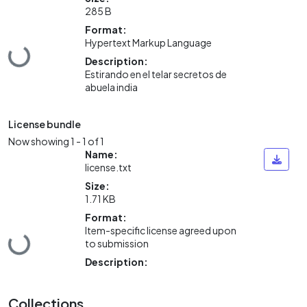
285 B
Format:
Hypertext Markup Language
Loading...
Description:
Estirando en el telar secretos de
abuela india
License bundle
Now showing
1 - 1 of 1
Name:
license.txt
Size:
1.71 KB
Format:
Item-specific license agreed upon
Loading...
to submission
Description:
Collections