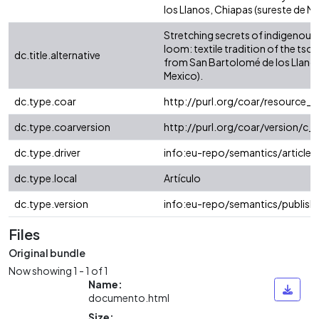
los Llanos, Chiapas (sureste de Mé
Stretching secrets of indigenou
loom: textile tradition of the ts
dc.title.alternative
from San Bartolomé de los Llano
Mexico).
dc.type.coar
http://purl.org/coar/resource_
dc.type.coarversion
http://purl.org/coar/version/
dc.type.driver
info:eu-repo/semantics/article
dc.type.local
Artículo
dc.type.version
info:eu-repo/semantics/publish
Files
Original bundle
Now showing
1 - 1 of 1
Name:
documento.html
Size: