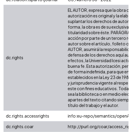
EL AUTOR, expresa que la obra ob
autorización es original y la elabo
suplantar los derechos de autor de
forma, la obra es de su exclusiva a
titularidad sobre éste. PARÁGRAF
acción por parte de un tercero re
autor sobre el artículo, folleto o l
AUTOR, asumirá la responsabilidad
defensa de los derechos aquí aut
dc.rights
efectos, la Universidad Icesi act
buena fe. Esta autorización, permit
de forma indefinida, para que en 
establecidos en la Ley 23 de 1982,
y jurisprudencia vigente al respe
este con fines educativos. Toda 
sea la biblioteca o en medio elec
apartes del texto citando siempre 
título del trabajo y el autor.
dc.rights.accessrights
info:eu-repo/semantics/openAc
dc.rights.coar
http://purl.org/coar/access_rig