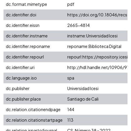
dc.format.mimetype
pdf
dc.identifier.doi
https://doi.org/10.18046/recs.
dc.identifier.eissn
2665-4814
dc.identifier.instname
instname:Universidad Icesi
dc.identifier.reponame
reponame:Biblioteca Digital
dc.identifier.repourl
repourl:https://repository.icesi.
dc.identifier.uri
http://hdl.handle.net/10906/97
dc.language.iso
spa
dc.publisher
Universidad Icesi
dc.publisher.place
Santiago de Cali
dc.relation.citationendpage
144
dc.relation.citationstartpage
113
dc.relation.ispartofjournal
CS, Número 38 - 2022