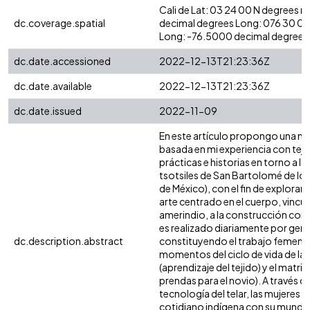
Cali de Lat: 03 24 00 N degrees 
dc.coverage.spatial
decimal degrees Long: 076 30 0
Long: -76.5000 decimal degrees
dc.date.accessioned
2022-12-13T21:23:36Z
dc.date.available
2022-12-13T21:23:36Z
dc.date.issued
2022-11-09
En este artículo propongo una na
basada en mi experiencia con teje
prácticas e historias en torno a la 
tsotsiles de San Bartolomé de los
de México), con el fin de explorar 
arte centrado en el cuerpo, vincu
amerindio, a la construcción corp
es realizado diariamente por gen
dc.description.abstract
constituyendo el trabajo femeni
momentos del ciclo de vida de la
(aprendizaje del tejido) y el matr
prendas para el novio). A través de
tecnología del telar, las mujeres
cotidiano indígena con su mundo 