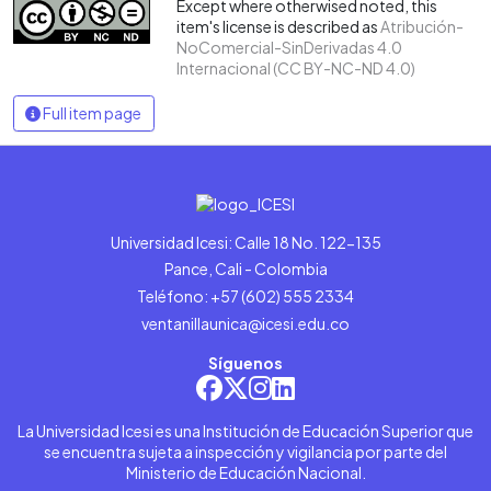
Except where otherwised noted, this
item's license is described as
Atribución-
NoComercial-SinDerivadas 4.0
Internacional (CC BY-NC-ND 4.0)
Full item page
Universidad Icesi: Calle 18 No. 122-135
Pance, Cali - Colombia
Teléfono: +57 (602) 555 2334
ventanillaunica@icesi.edu.co
Síguenos
La Universidad Icesi es una Institución de Educación Superior que
se encuentra sujeta a inspección y vigilancia por parte del
Ministerio de Educación Nacional.