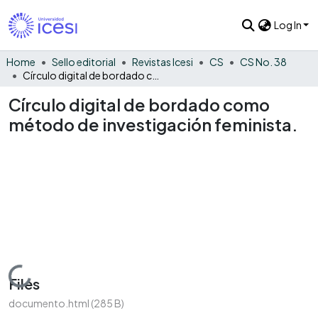
Log In
Home
Sello editorial
Revistas Icesi
CS
CS No. 38
Círculo digital de bordado como método de investigación feminista.
Círculo digital de bordado como
método de investigación feminista.
Loading...
Files
documento.html
(285 B)