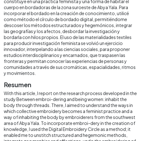
constituye en una práctica feminista y una forma de habitar el
cuerpo en bordadoras de la zona suroeste de Abya Yala. Para
incorporar el bordado en la creación de conocimiento, utilicé
como método el círculo de bordado digital, permitiéndome
descoser los métodos estructurados y hegemónicos, integrar
las geografías y los afectos, desbordar la investigación y
bordarla con hilos propios. El uso de las materialidades textiles
para producir investigación feminista se volvió un ejercicio
innovador, interpelando a las ciencias sociales, para proponer
estudios interdisciplinarios y encarnados, que traspasen las
fronteras y permitan conocer las experiencias de personas y
comunidades a través de sus cromáticas, espacialidades, ritmos
y movimientos.
Resumen
With this article, I report on the research process developed in the
study Between embroi-dering and being women: inhabit the
body through threads. There, I aimed to understand the ways in
which collective embroidery becomes a feminist practice and a
way of inhabiting the body by embroiderers from the southwest
area of Abya Yala. To incorporate embroi-dery in the creation of
knowledge, I used the Digital Embroidery Circle as a method; it
enabled me to unstitch structured and hegemonic methods,
integrate geographies and affections, undo the embroidering of