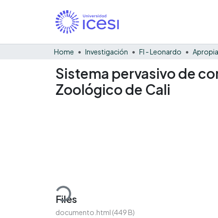
Home
Investigación
FI - Leonardo
Sistema pervasivo de com
Zoológico de Cali
Loading...
Files
documento.html
(449 B)