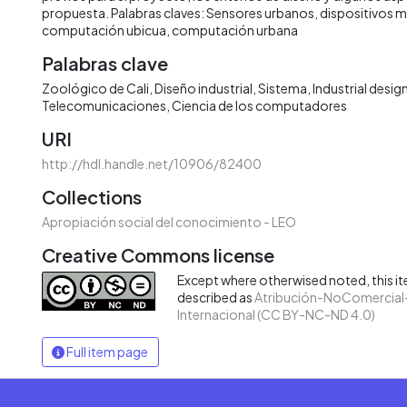
propuesta. Palabras claves: Sensores urbanos, dispositivos mó
computación ubicua, computación urbana
Palabras clave
Zoológico de Cali
Diseño industrial
Sistema
Industrial desig
Telecomunicaciones
Ciencia de los computadores
URI
http://hdl.handle.net/10906/82400
Collections
Apropiación social del conocimiento - LEO
Creative Commons license
Except where otherwised noted, this ite
described as
Atribución-NoComercial-
Internacional (CC BY-NC-ND 4.0)
Full item page