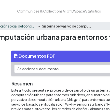
Communities & Collections
All of DSpace
Statistics
Apropiación social del conocimiento - LEO
Sistema pervasivo de computación urbana para entornos turísticos en el Zoológico de Cali
putación urbana para entornos tu
Documentos PDF
Resumen
Este artículo presenta el proceso de desarrollo de un sistema
computación urbana para entornos turísticos, en el marco de
pervasivo de computación urbana (Urb@na) para entornos turí
servicios basados en localización Wi-Fi y sensores urbanos” 
previos para el proyecto, los criterios de diseño y algunos as