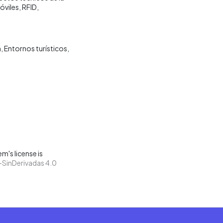
viles, RFID,
n
Entornos turísticos
m's license is
SinDerivadas 4.0