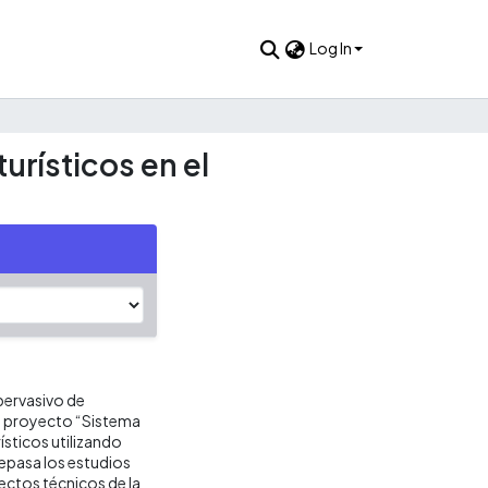
Log In
rísticos en el
 pervasivo de
l proyecto “Sistema
sticos utilizando
Repasa los estudios
pectos técnicos de la