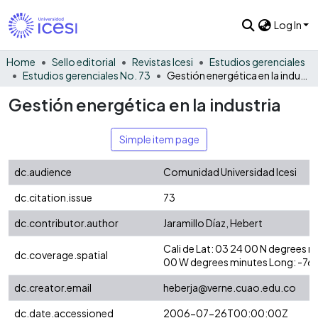
Log In
Home
Sello editorial
Revistas Icesi
Estudios gerenciales
Estudios gerenciales No. 73
Gestión energética en la industria
Gestión energética en la industria
Simple item page
dc.audience
Comunidad Universidad Icesi
dc.citation.issue
73
dc.contributor.author
Jaramillo Díaz, Hebert
Cali de Lat: 03 24 00 N degrees 
dc.coverage.spatial
00 W degrees minutes Long: -76
dc.creator.email
heberja@verne.cuao.edu.co
dc.date.accessioned
2006-07-26T00:00:00Z