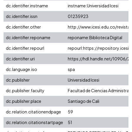
dc.identifier.instname
instname:Universidad Icesi
dc.identifier.issn
01235923
dc.identifier.other
http://www.icesi.edu.co/revista
dc.identifier.reponame
reponame:Biblioteca Digital
dc.identifier.repourl
repourl:https://repository.icesi.
dc.identifier.uri
https://hdl.handle.net/10906/2
dc.language.iso
spa
dc.publisher
Universidad Icesi
dc.publisher.faculty
Facultad de Ciencias Administra
dc.publisher.place
Santiago de Cali
dc.relation.citationendpage
59
dc.relation.citationstartpage
51