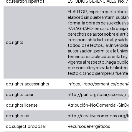
dc.relation.ispartof
ESTUDIOS GERENCIALES, No. 73 
EL AUTOR, expresa que la obra obje
elaboró sin quebrantar ni suplanta
forma, la obra es de su exclusiva a
PARÁGRAFO: en caso de queja o ac
derechos de autor sobre el artícul
la responsabilidad total, y saldr
dc.rights
todos los efectos, la Universidad
autorización, permite a la Universi
términos establecidos en la Ley 23
vigente al respecto, haga public
que consulte ya sea la biblioteca
texto citando siempre la fuentes, es
dc.rights.accessrights
info:eu-repo/semantics/openAc
dc.rights.coar
http://purl.org/coar/access_rig
dc.rights.license
Atribución-NoComercial-SinDeri
dc.rights.uri
http://creativecommons.org/li
dc.subject.proposal
Recursos energéticos