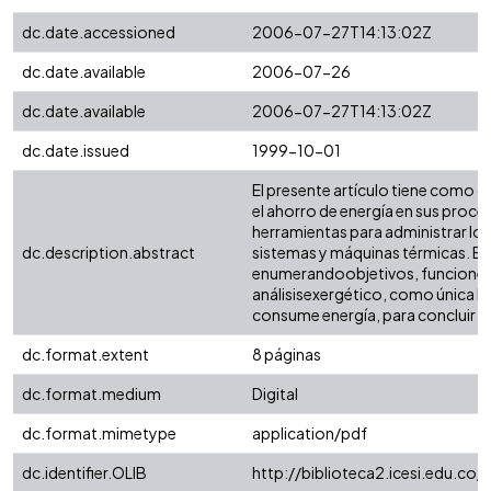
dc.date.accessioned
2006-07-27T14:13:02Z
dc.date.available
2006-07-26
dc.date.available
2006-07-27T14:13:02Z
dc.date.issued
1999-10-01
El presente artículo tiene como ob
el ahorro de energía en sus proc
herramientas para administrar los
dc.description.abstract
sistemas y máquinas térmicas. El t
enumerandoobjetivos, funciones, 
análisisexergético, como única h
consume energía, para concluir co
dc.format.extent
8 páginas
dc.format.medium
Digital
dc.format.mimetype
application/pdf
dc.identifier.OLIB
http://biblioteca2.icesi.edu.co/c