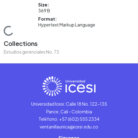
Size:
369 B
Format:
Hypertext Markup Language
Loading...
Collections
Estudios gerenciales No. 73
Universidad Icesi: Calle 18 No. 122-135
Pance, Cali - Colombia
Teléfono: +57 (602) 555 2334
ventanillaunica@icesi.edu.co
Síguenos