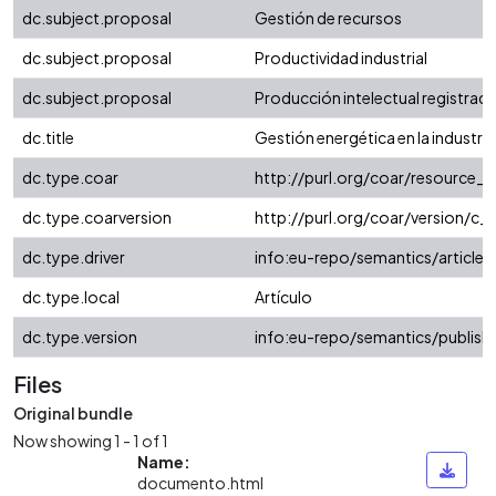
dc.subject.proposal
Gestión de recursos
dc.subject.proposal
Productividad industrial
dc.subject.proposal
Producción intelectual registrada 
dc.title
Gestión energética en la industria
dc.type.coar
http://purl.org/coar/resource_
dc.type.coarversion
http://purl.org/coar/version/
dc.type.driver
info:eu-repo/semantics/article
dc.type.local
Artículo
dc.type.version
info:eu-repo/semantics/publish
Files
Original bundle
Now showing
1 - 1 of 1
Name:
documento.html