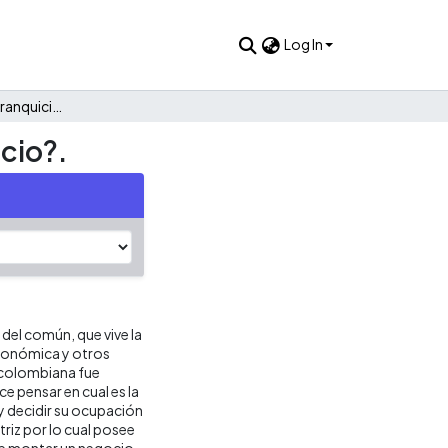
Log In
Caso de estudio. La franquicia, ¿una oportunidad de negocio?.
cio?.
 del común, que vive la
económica y otros
 colombiana fue
ce pensar en cual es la
 y decidir su ocupación
riz por lo cual posee
de montar un negocio