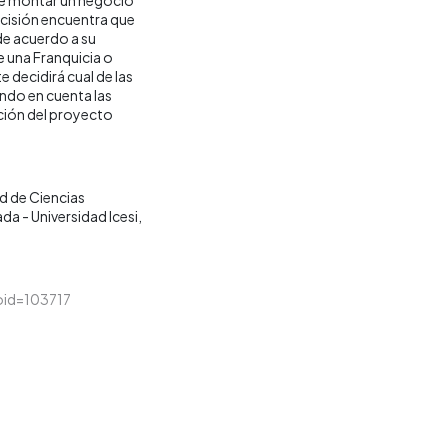
ecisión encuentra que
 de acuerdo a su
e una Franquicia o
decidirá cual de las
endo en cuenta las
ación del proyecto
d de Ciencias
da - Universidad Icesi
loid=103717