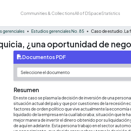
Communities & Collections
All of DSpace
Statistics
s gerenciales
Estudios gerenciales No. 85
nquicia, ¿una oportunidad de nego
Documentos PDF
Resumen
En este caso se plasma la decisión de inversión de una persona
situación actual del país y que por cuestiones de la recesión 
factores de orden político que vive actualmente la economía
liquidado de la empresa en la cual laboraba; situación que le ha
mejor manera de invertir el dinero obtenido por su liquidación
de aquí en adelante. Esta persona trabajo en el sector automot
un conocimiento, que decide aprovechar y toma la decisión 