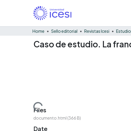
Home
Sello editorial
Revistas Icesi
Estudio
Caso de estudio. La fra
Loading...
Files
documento.html
(366 B)
Date