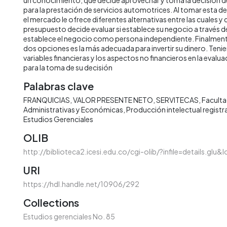
para la prestación de servicios automotrices. Al tomar esta d
el mercado le ofrece diferentes alternativas entre las cuales y
presupuesto decide evaluar si establece su negocio a través d
establece el negocio como persona independiente. Finalmente 
dos opciones es la más adecuada para invertir su dinero. Teni
variables financieras y los aspectos no financieros en la evalu
para la toma de su decisión
Palabras clave
FRANQUICIAS
VALOR PRESENTE NETO
SERVITECAS
Faculta
Administrativas y Económicas
Producción intelectual registra
Estudios Gerenciales
OLIB
http://biblioteca2.icesi.edu.co/cgi-olib/?infile=details.glu&
URI
https://hdl.handle.net/10906/292
Collections
Estudios gerenciales No. 85