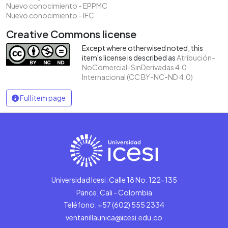
Nuevo conocimiento - EPPMC
Nuevo conocimiento - IFC
Creative Commons license
Except where otherwised noted, this
item's license is described as
Atribución-
NoComercial-SinDerivadas 4.0
Internacional (CC BY-NC-ND 4.0)
Full item page
Universidad Icesi: Calle 18 No. 122-135
Pance, Cali - Colombia
Teléfono: +57 (602) 555 2334
ventanillaunica@icesi.edu.co