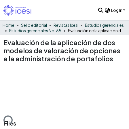
Log In
Home
Sello editorial
Revistas Icesi
Estudios gerenciales
Estudios gerenciales No. 85
Evaluación de la aplicación de dos modelos de valoración de opciones a la administración de portafolios
Evaluación de la aplicación de dos
modelos de valoración de opciones
a la administración de portafolios
ding...
Files