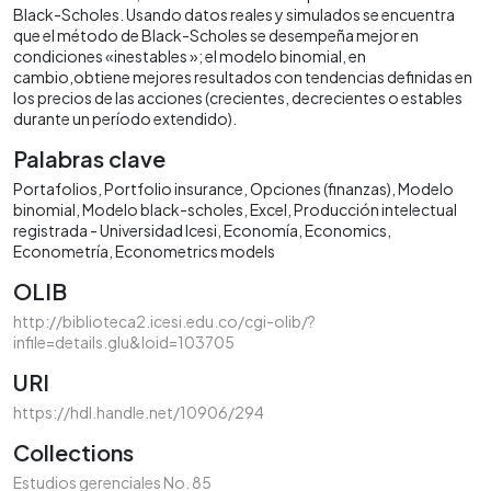
Black-Scholes. Usando datos reales y simulados se encuentra
que el método de Black-Scholes se desempeña mejor en
condiciones «inestables »; el modelo binomial, en
cambio,obtiene mejores resultados con tendencias definidas en
los precios de las acciones (crecientes, decrecientes o estables
durante un período extendido).
Palabras clave
Portafolios
Portfolio insurance
Opciones (finanzas)
Modelo
binomial
Modelo black-scholes
Excel
Producción intelectual
registrada - Universidad Icesi
Economía
Economics
Econometría
Econometrics models
OLIB
http://biblioteca2.icesi.edu.co/cgi-olib/?
infile=details.glu&loid=103705
URI
https://hdl.handle.net/10906/294
Collections
Estudios gerenciales No. 85