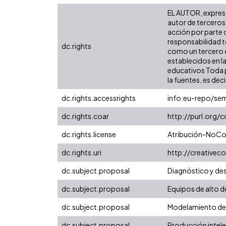
EL AUTOR, expresa 
autor de terceros,
acción por parte d
responsabilidad to
dc.rights
como un tercero de
establecidos en la
educativos Toda p
la fuentes, es decir
dc.rights.accessrights
info:eu-repo/se
dc.rights.coar
http://purl.org/
dc.rights.license
Atribución-NoCom
dc.rights.uri
http://creative
dc.subject.proposal
Diagnóstico y des
dc.subject.proposal
Equipos de alto
dc.subject.proposal
Modelamiento de
dc.subject.proposal
Producción intelec