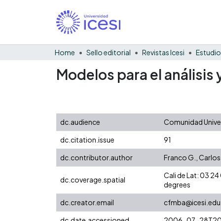
Home
Sello editorial
Revistas Icesi
Estudio
Modelos para el análisis
dc.audience
Comunidad Univer
dc.citation.issue
91
dc.contributor.author
Franco G., Carlos
Cali de Lat: 03 
dc.coverage.spatial
degrees
dc.creator.email
cfmba@icesi.edu
dc.date.accessioned
2006-07-28T20