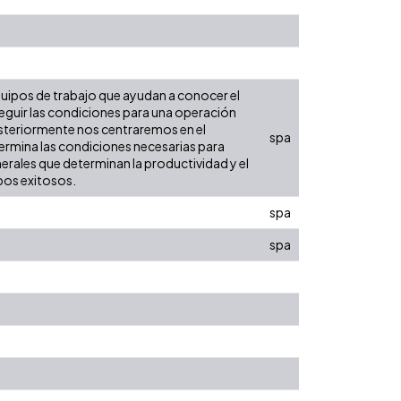
equipos de trabajo que ayudan a conocer el
seguir las condiciones para una operación
steriormente nos centraremos en el
spa
termina las condiciones necesarias para
nerales que determinan la productividad y el
pos exitosos.
spa
spa