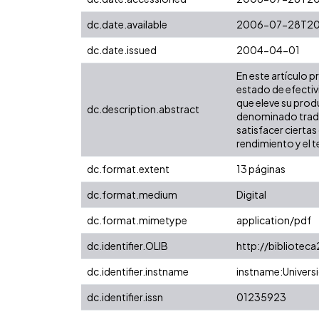
dc.date.available
2006-07-28T20
dc.date.issued
2004-04-01
En este artículo 
estado de efectiv
que eleve su prod
dc.description.abstract
denominado tradic
satisfacer ciertas
rendimiento y el 
dc.format.extent
13 páginas
dc.format.medium
Digital
dc.format.mimetype
application/pdf
dc.identifier.OLIB
http://biblioteca
dc.identifier.instname
instname:Universi
dc.identifier.issn
01235923