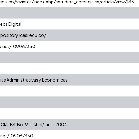
.edu.co/revistas/index.php/estudios_gerenciales/article/view/135
eca Digital
epository.icesi.edu.co/
le.net/10906/330
ias Administrativas y Económicas
ALES, No. 91 - Abril/Junio 2004
e.net/10906/330