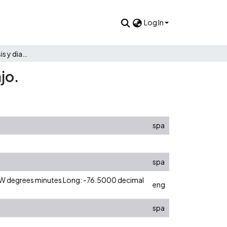
Log In
Modelos para el análisis y diagnóstico de equipos de trabajo.
jo.
spa
spa
0 W degrees minutes Long: -76.5000 decimal
eng
spa