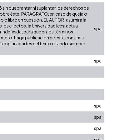
ó sin quebrantar ni suplantar los derechos de
dad sobre éste. PARÁGRAFO: en caso de queja o
to o libro en cuestión, EL AUTOR, asumirá la
los efectos, la Universidad Icesi actúa
spa
 indefinida, para que en los términos
especto, haga publicación de este con fines
á copiar apartes del texto citando siempre
spa
spa
spa
spa
spa