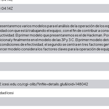
:04:14Z
presentaremos varios modelos para el análisis de la operación de los 
idad con que está trabajando el equipo, con el fin de contribuir a con
uctividad. El primer modelo que presentaremos es el de Hackman. Po
ional y finalmente en el modelo de las 3P y 3 C. El primer modelo de
 condiciones de efectividad, el segundo se centra en tres factores ge
tercer modelo considera los factores claves para la operación de equi
2.icesi.edu.co/cgi-olib/?infile=details.glu&loid=148042
dad Icesi