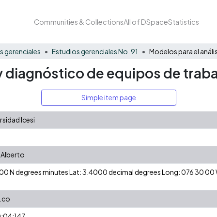
Communities & Collections
All of DSpace
Statistics
s gerenciales
Estudios gerenciales No. 91
 y diagnóstico de equipos de traba
Simple item page
sidad Icesi
 Alberto
24 00 N degrees minutes Lat: 3.4000 decimal degrees Long: 076 30 0
.co
:04:14Z