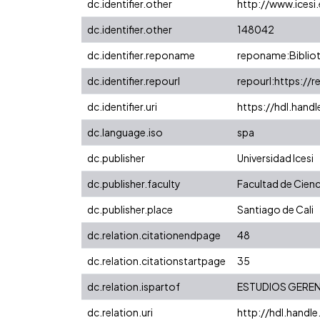
dc.identifier.other
http://www.icesi
dc.identifier.other
148042
dc.identifier.reponame
reponame:Bibliot
dc.identifier.repourl
repourl:https://r
dc.identifier.uri
https://hdl.hand
dc.language.iso
spa
dc.publisher
Universidad Icesi
dc.publisher.faculty
Facultad de Cienc
dc.publisher.place
Santiago de Cali
dc.relation.citationendpage
48
dc.relation.citationstartpage
35
dc.relation.ispartof
ESTUDIOS GERENCI
dc.relation.uri
http://hdl.handl