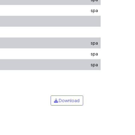
spa
spa
spa
spa
Download