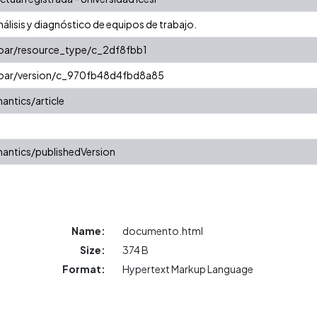
nálisis y diagnóstico de equipos de trabajo.
coar/resource_type/c_2df8fbb1
/coar/version/c_970fb48d4fbd8a85
antics/article
antics/publishedVersion
Name:
documento.html
Size:
374 B
Format:
Hypertext Markup Language