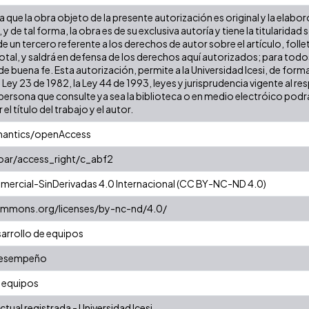
que la obra objeto de la presente autorización es original y la elabor
 y de tal forma, la obra es de su exclusiva autoría y tiene la titulari
e un tercero referente a los derechos de autor sobre el artículo, folle
tal, y saldrá en defensa de los derechos aquí autorizados; para todos 
 buena fe. Esta autorización, permite a la Universidad Icesi, de forma
 Ley 23 de 1982, la Ley 44 de 1993, leyes y jurisprudencia vigente al r
ersona que consulte ya sea la biblioteca o en medio electróico podr
 el título del trabajo y el autor.
mantics/openAccess
coar/access_right/c_abf2
ercial-SinDerivadas 4.0 Internacional (CC BY-NC-ND 4.0)
commons.org/licenses/by-nc-nd/4.0/
arrollo de equipos
 desempeño
 equipos
tual registrada - Universidad Icesi