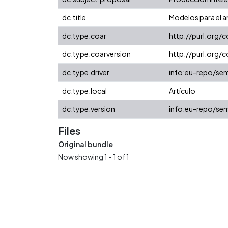
dc.title
Modelos para el a
dc.type.coar
http://purl.org/
dc.type.coarversion
http://purl.org
dc.type.driver
info:eu-repo/sem
dc.type.local
Artículo
dc.type.version
info:eu-repo/sem
Files
Original bundle
Now showing
1 - 1 of 1