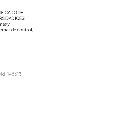
IFICADO DE
SIDAD ICESI
emas y
temas de control
loid=148613