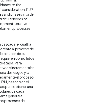
idance to the
l consideration. RUP
ges and phases in order
articular needs of
lopment iterative in
eveloment processes.
 cascada, el cual ha
erente al proceso de
elo nacen de su
e requieren como hitos
te etapa. Para
tivos e incrementales,
ejo de riesgos y la
uadamente el proceso
 IBM, basado en el
ases para obtener una
iculares de cada
orma general el
n los procesos de