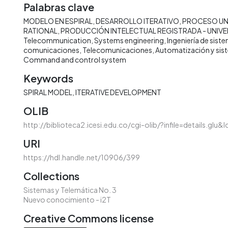
Palabras clave
MODELO EN ESPIRAL
DESARROLLO ITERATIVO
PROCESO UN
RATIONAL
PRODUCCIÓN INTELECTUAL REGISTRADA - UNIVER
Telecommunication
Systems engineering
Ingeniería de sist
comunicaciones
Telecomunicaciones
Automatización y sis
Command and control system
Keywords
SPIRAL MODEL
ITERATIVE DEVELOPMENT
OLIB
http://biblioteca2.icesi.edu.co/cgi-olib/?infile=details.glu&
URI
https://hdl.handle.net/10906/399
Collections
Sistemas y Telemática No. 3
Nuevo conocimiento - i2T
Creative Commons license