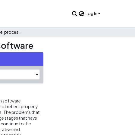
Log In
Estructura básica del proceso unificado de desarrollo de software
 software
in software
not reflect properly
s. The problems that
ge stages that have
 continue to the
erative and
uch as risk