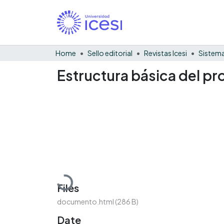
Home
Sello editorial
Revistas Icesi
Sistema
Estructura básica del pr
Loading...
Files
documento.html
(286 B)
Date