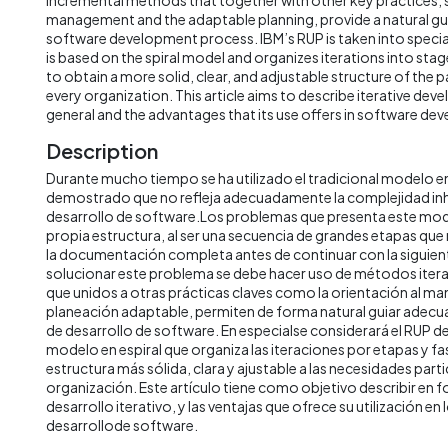
management and the adaptable planning, provide a natural gu
software development process. IBM’s RUP is taken into specia
is based on the spiral model and organizes iterations into sta
to obtain a more solid, clear, and adjustable structure of the p
every organization. This article aims to describe iterative deve
general and the advantages that its use offers in software d
Description
Durante mucho tiempo se ha utilizado el tradicional modelo en
demostrado que no refleja adecuadamente la complejidad inh
desarrollo de software.Los problemas que presenta este mod
propia estructura, al ser una secuencia de grandes etapas qu
la documentación completa antes de continuar con la siguien
solucionar este problema se debe hacer uso de métodos itera
que unidos a otras prácticas claves como la orientación al man
planeación adaptable, permiten de forma natural guiar adec
de desarrollo de software. En especialse considerará el RUP de
modelo en espiral que organiza las iteraciones por etapas y f
estructura más sólida, clara y ajustable a las necesidades part
organización. Este artículo tiene como objetivo describir en f
desarrollo iterativo, y las ventajas que ofrece su utilización e
desarrollode software.