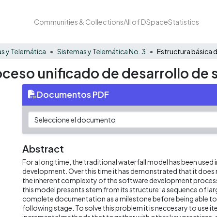
Communities & Collections
All of DSpace
Statistics
s y Telemática
Sistemas y Telemática No. 3
oceso unificado de desarrollo de
Documentos PDF
Abstract
For a long time, the traditional waterfall model has been used 
development. Over this time it has demonstrated that it does 
the inherent complexity of the software development proces
this model presents stem from its structure: a sequence of lar
complete documentation as a milestone before being able to
following stage. To solve this problem it is neccesary to use it
incremental methods that together with other key practices, s