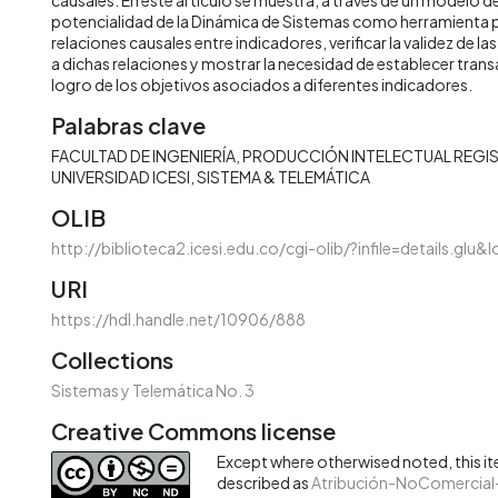
potencialidad de la Dinámica de Sistemas como herramienta p
relaciones causales entre indicadores, verificar la validez de l
a dichas relaciones y mostrar la necesidad de establecer trans
logro de los objetivos asociados a diferentes indicadores.
Palabras clave
FACULTAD DE INGENIERÍA
PRODUCCIÓN INTELECTUAL REGIS
UNIVERSIDAD ICESI
SISTEMA & TELEMÁTICA
OLIB
http://biblioteca2.icesi.edu.co/cgi-olib/?infile=details.glu
URI
https://hdl.handle.net/10906/888
Collections
Sistemas y Telemática No. 3
Creative Commons license
Except where otherwised noted, this ite
described as
Atribución-NoComercial-