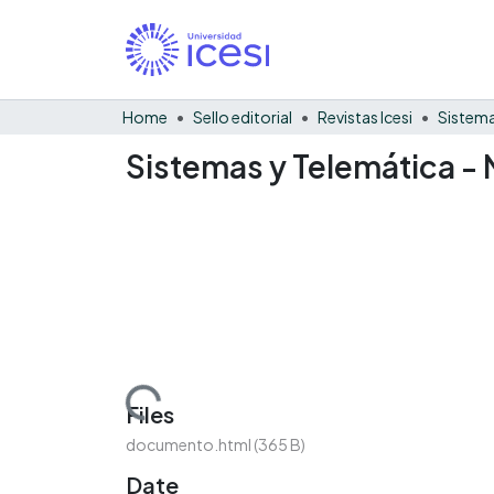
Home
Sello editorial
Revistas Icesi
Sistema
Sistemas y Telemática - 
Loading...
Files
documento.html
(365 B)
Date