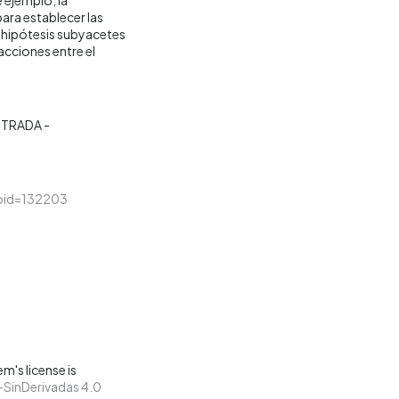
ara establecer las
as hipótesis subyacetes
acciones entre el
TRADA -
&loid=132203
m's license is
SinDerivadas 4.0