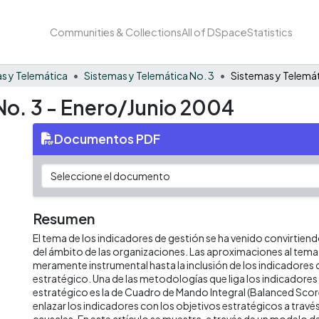
Communities & Collections
All of DSpace
Statistics
s y Telemática
Sistemas y Telemática No. 3
No. 3 - Enero/Junio 2004
Documentos PDF
Resumen
El tema de los indicadores de gestión se ha venido convirtiend
del ámbito de las organizaciones. Las aproximaciones al tema
meramente instrumental hasta la inclusión de los indicadores
estratégico. Una de las metodologías que liga los indicadores 
estratégico es la de Cuadro de Mando Integral (Balanced Scor
enlazar los indicadores con los objetivos estratégicos a travé
causales. En este artículo se muestra, a través de un modelo de