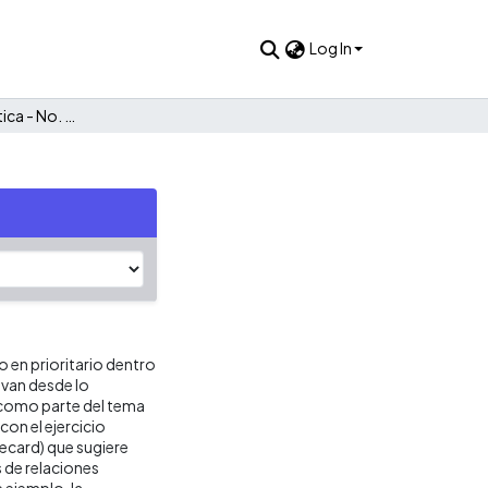
Log In
Sistemas y Telemática - No. 3 - Enero/Junio 2004
o en prioritario dentro
 van desde lo
 como parte del tema
con el ejercicio
ecard) que sugiere
s de relaciones
 ejemplo, la