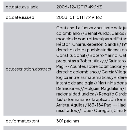
dc.date.available
2006-12-12T17:49:16Z
dc.date.issued
2003-01-01T17:49:16Z
Contiene: La fuerza vinculante de la juri
colombiano // Bernal Pulido, Carlos / 
modelo de control fiscal para el Esta
Héctor ; Charris Rebellón, Sandra / 199
derechos de los pueblos indígenas en la
Constitucional // Botero Marino, Catal
preguntas a Robert Alexy // Quintero M
Pág. -- Apuntes sobre codificación y co
dc.description.abstract
derecho colombiano // García Villegas,
lógica entre las matemáticas y el derech
intento de analogía // Martín Maldonado
Definiciones // Holguín, Magdalena / 1
racionalidad jurídica // Rengifo Gardea
Justo formalismo : la aplicación formal 
Arrieta, Aquiles / 163-184 Pág. -- Hacia
resultados // López Obregón, Clara Eu
dc.format.extent
301 páginas