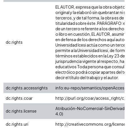
EL AUTOR, expresa que la obra objeto d
original y la elaboró sin quebrantar ni 
terceros, y de tal forma, la obra es de su
titularidad sobre éste. PARÁGRAFO: en
de un tercero referente a los derechos d
o libro en cuestión, EL AUTOR, asumirá l
en defensa de los derechos aquí autori
dc.rights
Universidad Icesi actúa como un tercer
permite a la Universidad Icesi, de forma 
términos establecidos en la Ley 23 de 19
jurisprudencia vigente al respecto, hag
educativos Toda persona que consulte 
electróico podrá copiar apartes del tex
decir el título del trabajo y el autor.
dc.rights.accessrights
info:eu-repo/semantics/openAccess
dc.rights.coar
http://purl.org/coar/access_right/c_
Atribución-NoComercial-SinDerivadas
dc.rights.license
4.0)
dc.rights.uri
http://creativecommons.org/license