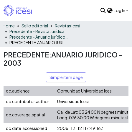
Log In
Home
Sello editorial
Revistas Icesi
Precedente - Revista Jurídica
Precedente - Anuario jurídico 2003
PRECEDENTE:ANUARIO JURIDICO - 2003
PRECEDENTE:ANUARIO JURIDICO -
2003
Simple item page
dc.audience
Comunidad Universidad Icesi
dc.contributor.author
Universidad Icesi
Cali de Lat: 03 24 00 N degrees minut
dc.coverage.spatial
Long: 076 30 00 W degrees minutes L
dc.date.accessioned
2006-12-12T17:49:16Z