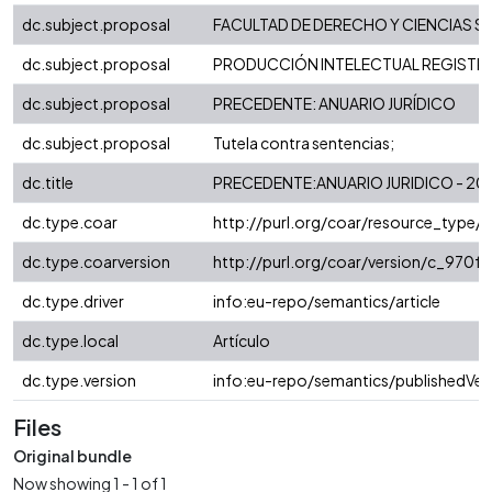
dc.subject.proposal
FACULTAD DE DERECHO Y CIENCIAS S
dc.subject.proposal
PRODUCCIÓN INTELECTUAL REGISTRAD
dc.subject.proposal
PRECEDENTE: ANUARIO JURÍDICO
dc.subject.proposal
Tutela contra sentencias;
dc.title
PRECEDENTE:ANUARIO JURIDICO - 20
dc.type.coar
http://purl.org/coar/resource_type/
dc.type.coarversion
http://purl.org/coar/version/c_970
dc.type.driver
info:eu-repo/semantics/article
dc.type.local
Artículo
dc.type.version
info:eu-repo/semantics/publishedVer
Files
Original bundle
Now showing
1 - 1 of 1