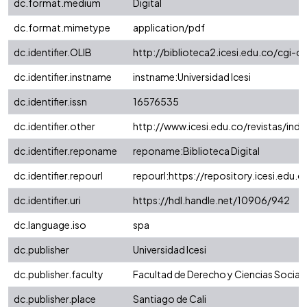
dc.format.medium
Digital
dc.format.mimetype
application/pdf
dc.identifier.OLIB
http://biblioteca2.icesi.edu.co/cgi-ol
dc.identifier.instname
instname:Universidad Icesi
dc.identifier.issn
16576535
dc.identifier.other
http://www.icesi.edu.co/revistas/ind
dc.identifier.reponame
reponame:Biblioteca Digital
dc.identifier.repourl
repourl:https://repository.icesi.edu.c
dc.identifier.uri
https://hdl.handle.net/10906/942
dc.language.iso
spa
dc.publisher
Universidad Icesi
dc.publisher.faculty
Facultad de Derecho y Ciencias Social
dc.publisher.place
Santiago de Cali