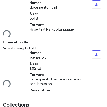
Name:
documento.html
Size:
351 B
Format:
ding...
Hypertext Markup Language
License bundle
Now showing
1 - 1 of 1
Name:
license.txt
Size:
1.82 KB
Format:
ding...
Item-specific license agreed upon
to submission
Description:
Collections