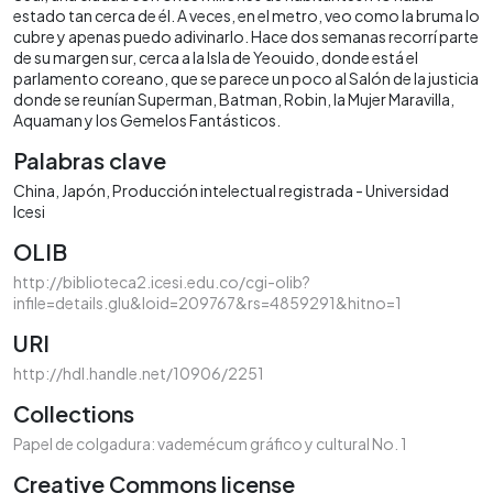
estado tan cerca de él. A veces, en el metro, veo como la bruma lo
cubre y apenas puedo adivinarlo. Hace dos semanas recorrí parte
de su margen sur, cerca a la Isla de Yeouido, donde está el
parlamento coreano, que se parece un poco al Salón de la justicia
donde se reunían Superman, Batman, Robin, la Mujer Maravilla,
Aquaman y los Gemelos Fantásticos.
Palabras clave
China
Japón
Producción intelectual registrada - Universidad
Icesi
OLIB
http://biblioteca2.icesi.edu.co/cgi-olib?
infile=details.glu&loid=209767&rs=4859291&hitno=1
URI
http://hdl.handle.net/10906/2251
Collections
Papel de colgadura: vademécum gráfico y cultural No. 1
Creative Commons license