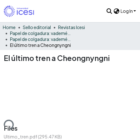
Log In
Home
Sello editorial
Revistas Icesi
Papel de colgadura: vademécum gráfico y cultural
Papel de colgadura: vademécum gráfico y cultural No. 1
El último tren a Cheongnyngni
El último tren a Cheongnyngni
ding...
Files
Ultimo_tren.pdf
(295.47 KB)