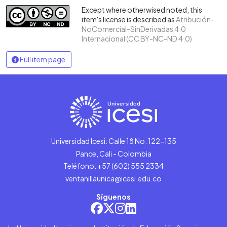
Except where otherwised noted, this
item's license is described as
Atribución-
NoComercial-SinDerivadas 4.0
Internacional (CC BY-NC-ND 4.0)
Full item page
Universidad Icesi: Calle 18 No. 122-135
Pance, Cali - Colombia
Teléfono: +57 (602) 555 2334
ventanillaunica@icesi.edu.co
Síguenos