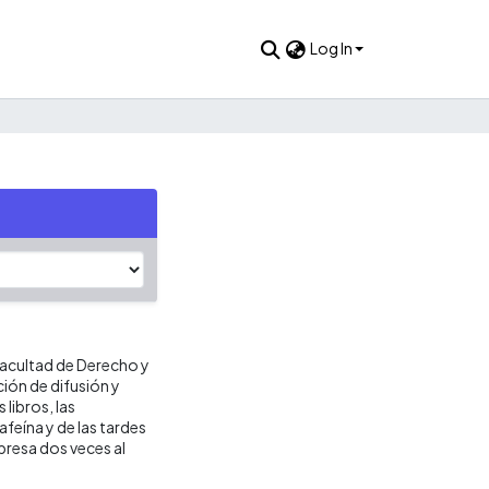
Log In
 Facultad de Derecho y
ción de difusión y
 libros, las
 cafeína y de las tardes
presa dos veces al