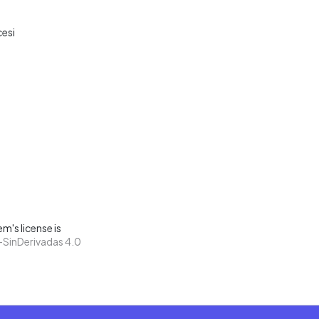
cesi
m's license is
SinDerivadas 4.0