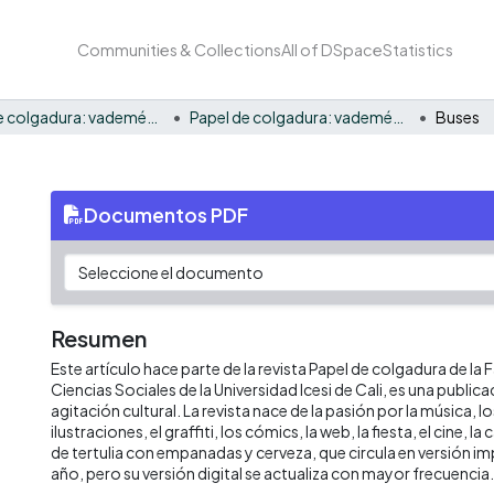
Communities & Collections
All of DSpace
Statistics
Papel de colgadura: vademécum gráfico y cultural
Papel de colgadura: vademécum gráfico y cultural No. 1
Buses
Documentos PDF
Resumen
Este artículo hace parte de la revista Papel de colgadura de la
Ciencias Sociales de la Universidad Icesi de Cali, es una publica
agitación cultural. La revista nace de la pasión por la música, los
ilustraciones, el graffiti, los cómics, la web, la fiesta, el cine, la
de tertulia con empanadas y cerveza, que circula en versión im
año, pero su versión digital se actualiza con mayor frecuencia.