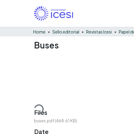
Home
Sello editorial
Revistas Icesi
Buses
Loading...
Files
buses.pdf
(468.61 KB)
Date