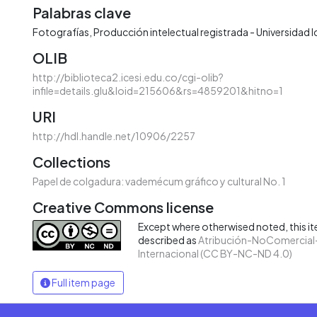
Palabras clave
Fotografías
Producción intelectual registrada - Universidad I
OLIB
http://biblioteca2.icesi.edu.co/cgi-olib?
infile=details.glu&loid=215606&rs=4859201&hitno=1
URI
http://hdl.handle.net/10906/2257
Collections
Papel de colgadura: vademécum gráfico y cultural No. 1
Creative Commons license
Except where otherwised noted, this ite
described as
Atribución-NoComercial-
Internacional (CC BY-NC-ND 4.0)
Full item page