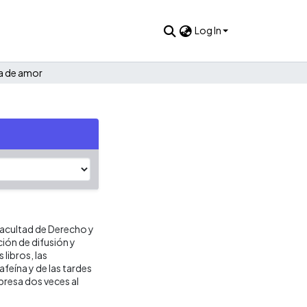
Log In
ta de amor
 Facultad de Derecho y
ción de difusión y
 libros, las
 cafeína y de las tardes
presa dos veces al