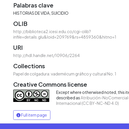
Palabras clave
HISTORIAS DE VIDA
SUICIDIO
OLIB
http://biblioteca2.icesi.edu.co/cgi-olib?
infile=details.glu&loid=209769&rs=4859360&hitno=1
URI
http://hdl.handle.net/10906/2264
Collections
Papel de colgadura: vademécum gráfico y cultural No. 1
Creative Commons license
Except where otherwised noted, this ite
described as
Atribución-NoComercial-
Internacional (CC BY-NC-ND 4.0)
Full item page