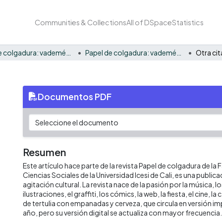
Communities & Collections
All of DSpace
Statistics
Papel de colgadura: vademécum gráfico y cultural
Papel de colgadura: vademécum gráfico y cultural No. 1
Otra ci
Documentos PDF
Resumen
Este artículo hace parte de la revista Papel de colgadura de la
Ciencias Sociales de la Universidad Icesi de Cali, es una publica
agitación cultural. La revista nace de la pasión por la música, los
ilustraciones, el graffiti, los cómics, la web, la fiesta, el cine, la
de tertulia con empanadas y cerveza, que circula en versión im
año, pero su versión digital se actualiza con mayor frecuencia.