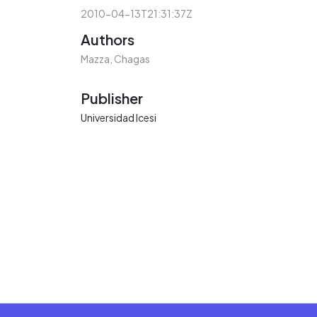
2010-04-13T21:31:37Z
Authors
Mazza, Chagas
Publisher
Universidad Icesi