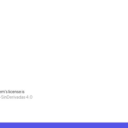
m's license is
SinDerivadas 4.0