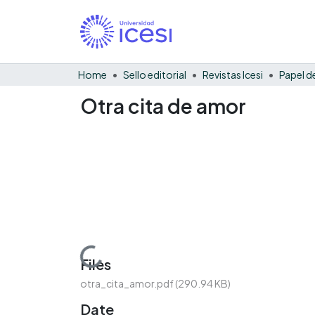
Home
Sello editorial
Revistas Icesi
Otra cita de amor
Loading...
Files
otra_cita_amor.pdf
(290.94 KB)
Date