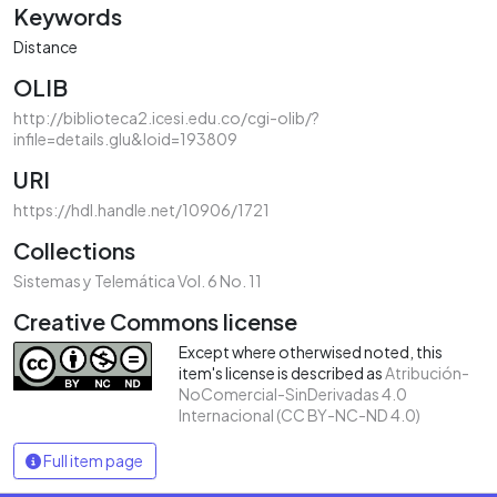
Keywords
Distance
OLIB
http://biblioteca2.icesi.edu.co/cgi-olib/?
infile=details.glu&loid=193809
URI
https://hdl.handle.net/10906/1721
Collections
Sistemas y Telemática Vol. 6 No. 11
Creative Commons license
Except where otherwised noted, this
item's license is described as
Atribución-
NoComercial-SinDerivadas 4.0
Internacional (CC BY-NC-ND 4.0)
Full item page