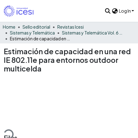
Log In
Home
Sello editorial
Revistas Icesi
Sistemas y Telemática
Sistemas y Telemática Vol. 6 No. 11
Estimación de capacidad en una red IE 802.11e para entornos outdoor multicelda
Estimación de capacidad en una red
IE 802.11e para entornos outdoor
multicelda
ading...
Files