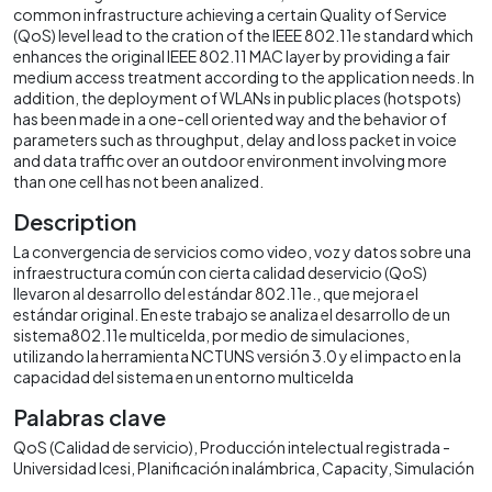
common infrastructure achieving a certain Quality of Service
(QoS) level lead to the cration of the IEEE 802.11e standard which
enhances the original IEEE 802.11 MAC layer by providing a fair
medium access treatment according to the application needs. In
addition, the deployment of WLANs in public places (hotspots)
has been made in a one-cell oriented way and the behavior of
parameters such as throughput, delay and loss packet in voice
and data traffic over an outdoor environment involving more
than one cell has not been analized.
Description
La convergencia de servicios como video, voz y datos sobre una
infraestructura común con cierta calidad deservicio (QoS)
llevaron al desarrollo del estándar 802.11e., que mejora el
estándar original. En este trabajo se analiza el desarrollo de un
sistema802.11e multicelda, por medio de simulaciones,
utilizando la herramienta NCTUNS versión 3.0 y el impacto en la
capacidad del sistema en un entorno multicelda
Palabras clave
QoS (Calidad de servicio)
Producción intelectual registrada -
Universidad Icesi
Planificación inalámbrica
Capacity
Simulación