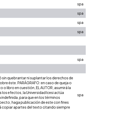
spa
spa
spa
spa
spa
ó sin quebrantar ni suplantar los derechos de
dad sobre éste. PARÁGRAFO: en caso de queja o
to o libro en cuestión, EL AUTOR, asumirá la
los efectos, la Universidad Icesi actúa
spa
 indefinida, para que en los términos
especto, haga publicación de este con fines
á copiar apartes del texto citando siempre