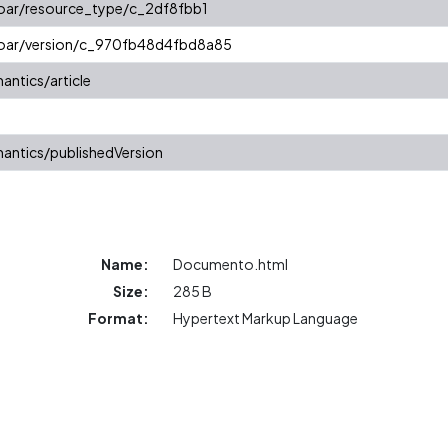
coar/resource_type/c_2df8fbb1
/coar/version/c_970fb48d4fbd8a85
antics/article
antics/publishedVersion
Name:
Documento.html
Size:
285 B
Format:
Hypertext Markup Language