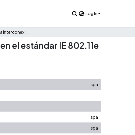
Log In
Propuesta para la interconexión WLA N multicelda basada en el estándar IE 802.11e y Diff Serv
n el estándar IE 802.11e
spa
spa
spa