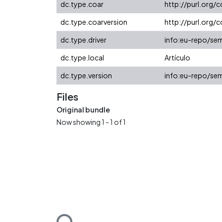
dc.type.coar
http://purl.org/
dc.type.coarversion
http://purl.org
dc.type.driver
info:eu-repo/sem
dc.type.local
Artículo
dc.type.version
info:eu-repo/sem
Files
Original bundle
Now showing
1 - 1 of 1
Loading...