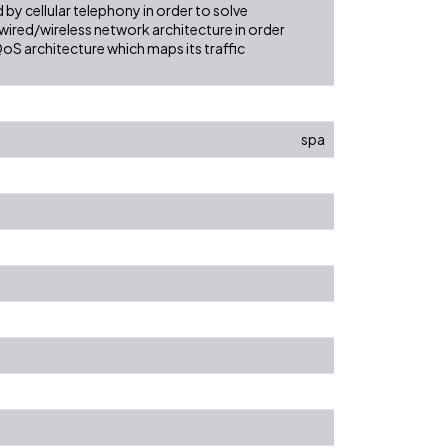
y cellular telephony in order to solve
ired/wireless network architecture in order
QoS architecture which maps its traffic
spa