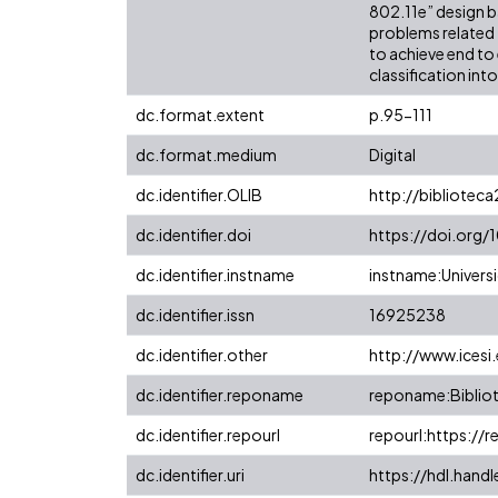
802.11e” design b
problems related 
to achieve end to 
classification int
dc.format.extent
p.95-111
dc.format.medium
Digital
dc.identifier.OLIB
http://biblioteca
dc.identifier.doi
https://doi.org/
dc.identifier.instname
instname:Universi
dc.identifier.issn
16925238
dc.identifier.other
http://www.icesi
dc.identifier.reponame
reponame:Bibliot
dc.identifier.repourl
repourl:https://r
dc.identifier.uri
https://hdl.hand