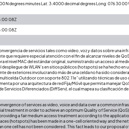
24 00 N degrees minutes Lat: 3.4000 decimal degrees Long: 076 30 0
:00:08Z
:00:08Z
onvergencia de servicios tales como video, voz y datos sobre una inf
e que requiere especial atención con el fin de alcanzar niveles de QoS
a el nivel MAC del estándar original, suministrando un acceso al medi
l despliegue de WLAN´s en sitios públicos (hotspots) se ha hecho en u
nte de exteriores involucrando más de una celda no ha sido considera
ulticelda Outdoor con soporte 802.11e” utilizando técnicas de uso c
enta por una arquitectura de red Fija/Móvil que permita manejar Qo
 de Servicios Diferenciados (DiffServ), el cual mapea su clasificación 
vergence of services as video, voice and data over a common infra
ial treatment in order to achieve an optimum Quality of Service (QoS) l
providing a fair medium access treatment according to the applicatio
laces (hotspots) has been made in a one-cell oriented way and the n
an one cell has not been considered. This fact leads to our proposal 