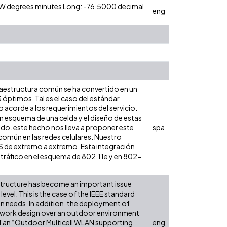
0 W degrees minutes Long: -76.5000 decimal
eng
raestructura común se ha convertido en un
 óptimos. Tal es el caso del estándar
o acorde a los requerimientos del servicio.
n esquema de una celda y el diseño de estas
do. este hecho nos lleva a proponer este
spa
omún en las redes celulares. Nuestro
S de extremo a extremo. Esta integración
de tráfico en el esquema de 802.11e y en 802-
structure has become an important issue
evel. This is the case of the IEEE standard
n needs. In addition, the deployment of
etwork design over an outdoor environment
of an “Outdoor Multicell WLAN supporting
eng