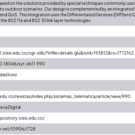
ased on the solutions provided by special techniques commonly used b
to outdoor scenarios. Our design is complemented by an integrated w
end QoS. This integration uses the Differentiated Services (DiffServ) 
o the 802 11e and 802.1D link layer technologies.
2.icesi.edu.co/cgi-olib/?infile=details.glu&loid=193812&rs=1772162
10.18046/syt.v6i11.990
dad Icesi
.edu.co/revistas/index.php/sistemas_telematica/article/view/990
eca Digital
epository.icesi.edu.co/
le.net/10906/1728