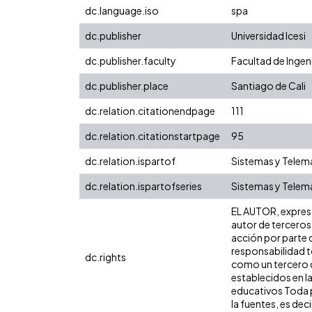
dc.language.iso
spa
dc.publisher
Universidad Icesi
dc.publisher.faculty
Facultad de Ingen
dc.publisher.place
Santiago de Cali
dc.relation.citationendpage
111
dc.relation.citationstartpage
95
dc.relation.ispartof
Sistemas y Telem
dc.relation.ispartofseries
Sistemas y Telemá
EL AUTOR, expresa 
autor de terceros,
acción por parte d
responsabilidad to
dc.rights
como un tercero de
establecidos en la
educativos Toda p
la fuentes, es decir