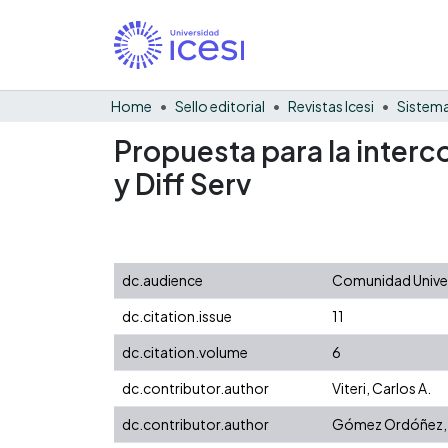
Home
Sello editorial
Revistas Icesi
Sistema
Propuesta para la interc
y Diff Serv
dc.audience
Comunidad Univer
dc.citation.issue
11
dc.citation.volume
6
dc.contributor.author
Viteri, Carlos A.
dc.contributor.author
Gómez Ordóñez, J