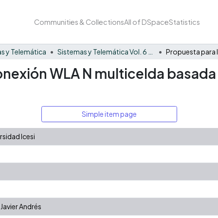
Communities & Collections
All of DSpace
Statistics
s y Telemática
Sistemas y Telemática Vol. 6 No. 11
onexión WLA N multicelda basada e
Simple item page
sidad Icesi
avier Andrés