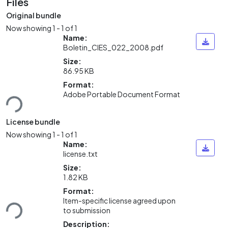
Files
Original bundle
Now showing
1 - 1 of 1
Name:
Boletin_CIES_022_2008.pdf
Size:
86.95 KB
oading...
Format:
Adobe Portable Document Format
License bundle
Now showing
1 - 1 of 1
Name:
license.txt
Size:
1.82 KB
oading...
Format:
Item-specific license agreed upon
to submission
Description: