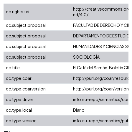
http://creativecommons.org/
dc.rights.uri
nd/4.0/
dc.subject.proposal
FACULTAD DE DERECHO Y CIE
dc.subject.proposal
DEPARTAMENTO DE ESTUDIOS
dc.subject.proposal
HUMANIDADES Y CIENCIAS SO
dc.subject.proposal
SOCIOLOGÍA
dc.title
El Café del Samán: Boletín CI
dc.type.coar
http://purl.org/coar/resour
dc.type.coarversion
http://purl.org/coar/versio
dc.type.driver
info:eu-repo/semantics/contr
dc.type.local
Diario
dc.type.version
info:eu-repo/semantics/publ