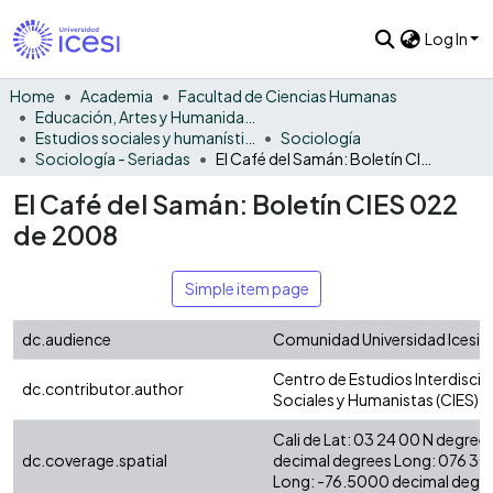
Log In
Home
Academia
Facultad de Ciencias Humanas
Educación, Artes y Humanidades
Estudios sociales y humanísticos
Sociología
Sociología - Seriadas
El Café del Samán: Boletín CIES 022 de 2008
El Café del Samán: Boletín CIES 022
de 2008
Simple item page
dc.audience
Comunidad Universidad Icesi
Centro de Estudios Interdiscipl
dc.contributor.author
Sociales y Humanistas (CIES)
Cali de Lat: 03 24 00 N degree
dc.coverage.spatial
decimal degrees Long: 076 30
Long: -76.5000 decimal degr