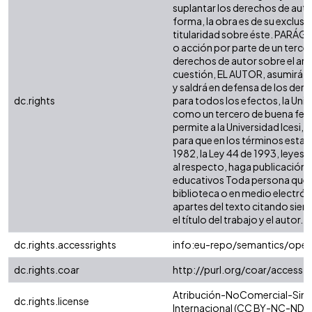
suplantar los derechos de autor
forma, la obra es de su exclusiva
titularidad sobre éste. PARÁG
o acción por parte de un tercer
derechos de autor sobre el artíc
cuestión, EL AUTOR, asumirá la
y saldrá en defensa de los der
dc.rights
para todos los efectos, la Univ
como un tercero de buena fe. 
permite a la Universidad Icesi, 
para que en los términos estab
1982, la Ley 44 de 1993, leyes 
al respecto, haga publicación d
educativos Toda persona que c
biblioteca o en medio electró
apartes del texto citando siemp
el título del trabajo y el autor.
dc.rights.accessrights
info:eu-repo/semantics/ope
dc.rights.coar
http://purl.org/coar/access_
Atribución-NoComercial-SinD
dc.rights.license
Internacional (CC BY-NC-ND 4