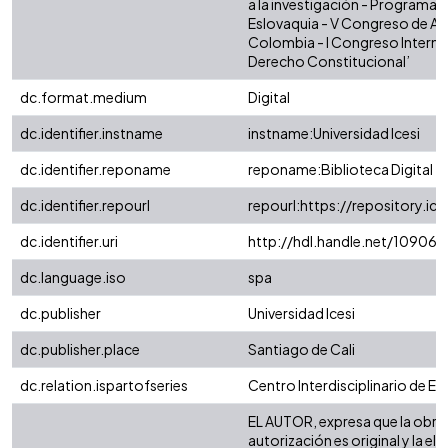
a la investigación - Programa 
Eslovaquia - V Congreso de Ar
Colombia - I Congreso Internac
Derecho Constitucional’
dc.format.medium
Digital
dc.identifier.instname
instname:Universidad Icesi
dc.identifier.reponame
reponame:Biblioteca Digital
dc.identifier.repourl
repourl:https://repository.ice
dc.identifier.uri
http://hdl.handle.net/10906/
dc.language.iso
spa
dc.publisher
Universidad Icesi
dc.publisher.place
Santiago de Cali
dc.relation.ispartofseries
Centro Interdisciplinario de Es
EL AUTOR, expresa que la obra 
autorización es original y la el