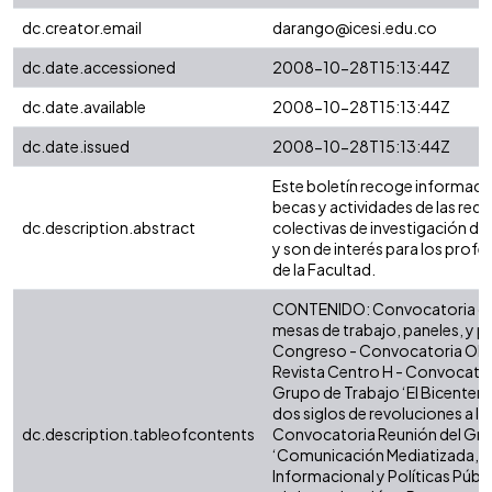
dc.creator.email
darango@icesi.edu.co
dc.date.accessioned
2008-10-28T15:13:44Z
dc.date.available
2008-10-28T15:13:44Z
dc.date.issued
2008-10-28T15:13:44Z
Este boletín recoge informaci
becas y actividades de las redes
dc.description.abstract
colectivas de investigación de
y son de interés para los prof
de la Facultad.
CONTENIDO: Convocatoria de
mesas de trabajo, paneles, y 
Congreso - Convocatoria OLAC
Revista Centro H - Convocatoria
Grupo de Trabajo ‘El Bicenten
dos siglos de revoluciones a la 
dc.description.tableofcontents
Convocatoria Reunión del Gru
‘Comunicación Mediatizada, C
Informacional y Políticas Públ