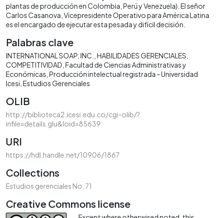
plantas de producción en Colombia, Perú y Venezuela). El señor
Carlos Casanova, Vicepresidente Operativo para América Latina
es el encargado de ejecutar esta pesada y difícil decisión.
Palabras clave
INTERNATIONAL SOAP, INC.
HABILIDADES GERENCIALES
COMPETITIVIDAD
Facultad de Ciencias Administrativas y
Económicas
Producción intelectual registrada - Universidad
Icesi
Estudios Gerenciales
OLIB
http://biblioteca2.icesi.edu.co/cgi-olib/?
infile=details.glu&loid=85639
URI
https://hdl.handle.net/10906/1867
Collections
Estudios gerenciales No. 71
Creative Commons license
Except where otherwised noted, this