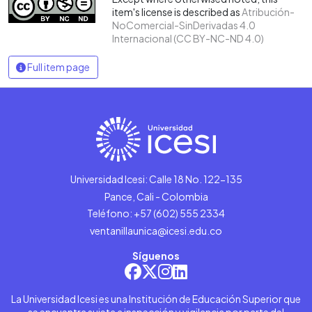
item's license is described as
Atribución-
NoComercial-SinDerivadas 4.0
Internacional (CC BY-NC-ND 4.0)
Full item page
Universidad Icesi: Calle 18 No. 122-135
Pance, Cali - Colombia
Teléfono: +57 (602) 555 2334
ventanillaunica@icesi.edu.co
Síguenos
La Universidad Icesi es una Institución de Educación Superior que