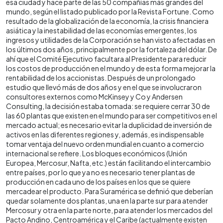
esa ciudad y hace parte de las 50 compañías más grandes del
mundo, según el listado publicado por la Revista Fortune. Como
resultado de la globalización de la economía, la crisis financiera
asiática y la inestabilidad de las economías emergentes, los
ingresos y utilidades de la Corporación se han visto afectadas en
los últimos dos años, principalmente por la fortaleza del dólar. De
ahí que el Comité Ejecutivo facultara al Presidente para reducir
los costos de producción en el mundo y de esta forma mejorar la
rentabilidad de los accionistas. Después de un prolongado
estudio que llevó más de dos años y en el que se involucraron
consultores externos como McKinsey y Co y Andersen
Consulting, la decisión estaba tomada: se requiere cerrar 30 de
las 60 plantas que existen en el mundo para ser competitivos en el
mercado actual; es necesario evitar la duplicidad de inversión de
activos en las diferentes regiones y, además, es indispensable
tomar ventaja del nuevo orden mundial en cuanto a comercio
internacional se refiere. Los bloques económicos (Unión
Europea, Mercosur, Nafta, etc.) están facilitando el intercambio
entre países, por lo que ya no es necesario tener plantas de
producción en cada uno de los países en los que se quiere
mercadear el producto. Para Suramérica se definió que deberían
quedar solamente dos plantas, una en la parte sur para atender
Mercosur y otra en la parte norte, para atender los mercados del
Pacto Andino, Centroamérica y el Caribe (actualmente existen