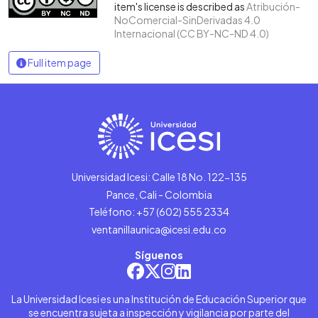
item's license is described as
Atribución-
NoComercial-SinDerivadas 4.0
Internacional (CC BY-NC-ND 4.0)
Full item page
Universidad Icesi: Calle 18 No. 122-135
Pance, Cali - Colombia
Teléfono: +57 (602) 555 2334
ventanillaunica@icesi.edu.co
Síguenos
La Universidad Icesi es una Institución de Educación Superior que
se encuentra sujeta a inspección y vigilancia por parte del