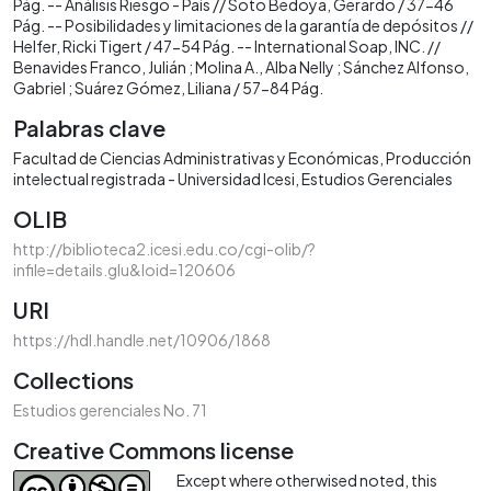
Pág. -- Análisis Riesgo - País // Soto Bedoya, Gerardo / 37-46
Pág. -- Posibilidades y limitaciones de la garantía de depósitos //
Helfer, Ricki Tigert / 47-54 Pág. -- International Soap, INC. //
Benavides Franco, Julián ; Molina A., Alba Nelly ; Sánchez Alfonso,
Gabriel ; Suárez Gómez, Liliana / 57-84 Pág.
Palabras clave
Facultad de Ciencias Administrativas y Económicas
Producción
intelectual registrada - Universidad Icesi
Estudios Gerenciales
OLIB
http://biblioteca2.icesi.edu.co/cgi-olib/?
infile=details.glu&loid=120606
URI
https://hdl.handle.net/10906/1868
Collections
Estudios gerenciales No. 71
Creative Commons license
Except where otherwised noted, this