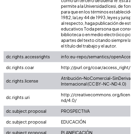
como un tercero de buena fe. Esta au
permite a la Universidad Icesi, de form
para que en los términos establecidos
1982, la Ley 44 de 1993, leyes y jurisp
al respecto, haga publicación de este
educativos Toda persona que consulte
biblioteca o en medio electróico pod
apartes del texto citando siempre la f
el título del trabajo y el autor.
dc.rights.accessrights
info:eu-repo/semantics/openAcces
dc.rights.coar
http://purl.org/coar/access_right/
Atribución-NoComercial-SinDerivad
dc.rights.license
Internacional (CC BY-NC-ND 4.0)
http://creativecommons.org/licens
dc.rights.uri
nd/4.0/
dc.subject.proposal
PROSPECTIVA
dc.subject.proposal
EDUCACIÓN
dc.subject.proposal
PLANIFICACIÓN