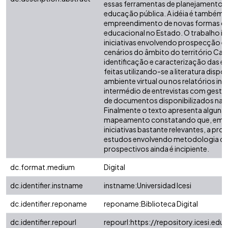
essas ferramentas de planejamento
educação pública. A idéia é também c
empreendimento de novas formas d
educacional no Estado. O trabalho ide
iniciativas envolvendo prospecção e
cenários do âmbito do território Cat
identificação e caracterização das e
feitas utilizando-se a literatura dispo
ambiente virtual ou nos relatórios ins
intermédio de entrevistas com gesto
de documentos disponibilizados na 
Finalmente o texto apresenta alguns 
mapeamento constatando que, embo
iniciativas bastante relevantes, a pr
estudos envolvendo metodologia de
prospectivos ainda é incipiente.
dc.format.medium
Digital
dc.identifier.instname
instname:Universidad Icesi
dc.identifier.reponame
reponame:Biblioteca Digital
dc.identifier.repourl
repourl:https://repository.icesi.edu