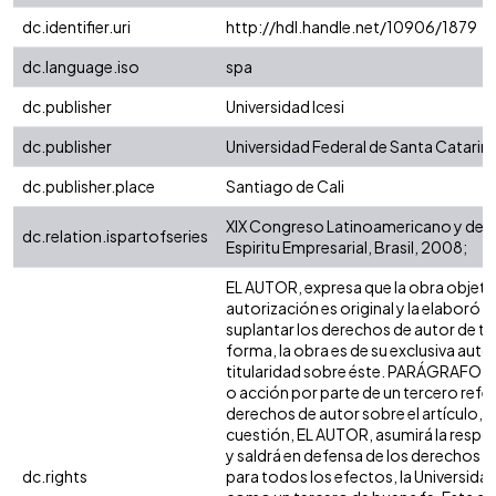
dc.identifier.uri
http://hdl.handle.net/10906/1879
dc.language.iso
spa
dc.publisher
Universidad Icesi
dc.publisher
Universidad Federal de Santa Catarin
dc.publisher.place
Santiago de Cali
XIX Congreso Latinoamericano y del 
dc.relation.ispartofseries
Espiritu Empresarial, Brasil, 2008;
EL AUTOR, expresa que la obra objeto
autorización es original y la elaboró s
suplantar los derechos de autor de ter
forma, la obra es de su exclusiva autorí
titularidad sobre éste. PARÁGRAFO: e
o acción por parte de un tercero refer
derechos de autor sobre el artículo, fo
cuestión, EL AUTOR, asumirá la respon
y saldrá en defensa de los derechos a
dc.rights
para todos los efectos, la Universidad