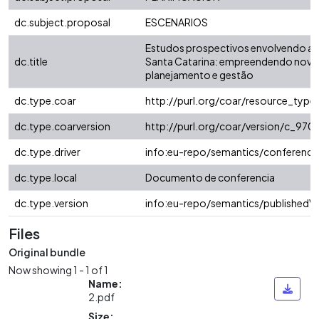
dc.subject.proposal
ESCENARIOS
Estudos prospectivos envolvendo a
dc.title
Santa Catarina: empreendendo novas
planejamento e gestão
dc.type.coar
http://purl.org/coar/resource_type
dc.type.coarversion
http://purl.org/coar/version/c_9
dc.type.driver
info:eu-repo/semantics/conferenc
dc.type.local
Documento de conferencia
dc.type.version
info:eu-repo/semantics/publishedVe
Files
Original bundle
Now showing
1 - 1 of 1
Name:
2.pdf
Size: