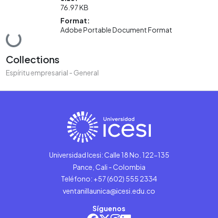
76.97 KB
Format:
Adobe Portable Document Format
Loading...
Collections
Espíritu empresarial - General
Universidad Icesi: Calle 18 No. 122-135
Pance, Cali - Colombia
Teléfono: +57 (602) 555 2334
ventanillaunica@icesi.edu.co
Síguenos