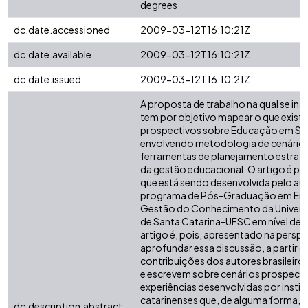
degrees
dc.date.accessioned
2009-03-12T16:10:21Z
dc.date.available
2009-03-12T16:10:21Z
dc.date.issued
2009-03-12T16:10:21Z
A proposta de trabalho na qual se ins
tem por objetivo mapear o que exist
prospectivos sobre Educação em Sa
envolvendo metodologia de cenários
ferramentas de planejamento estra
da gestão educacional. O artigo é pa
que está sendo desenvolvida pelo au
programa de Pós-Graduação em Eng
Gestão do Conhecimento da Univers
de Santa Catarina-UFSC em nível de
artigo é, pois, apresentado na perspe
aprofundar essa discussão, a partir d
contribuições dos autores brasileir
e escrevem sobre cenários prospecti
experiências desenvolvidas por insti
catarinenses que, de alguma forma,
dc.description.abstract