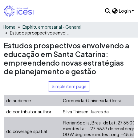
Log In
Home
Espíritu empresarial - General
Estudos prospectivos envolvendo a educação em Santa Catarina: empreendendo novas estratégias de planejamento e gestão
Estudos prospectivos envolvendo a
educação em Santa Catarina:
empreendendo novas estratégias
de planejamento e gestão
Simple item page
dc.audience
Comunidad Universidad Icesi
dc.contributor.author
Silva Thiesen, Juares da
Florianópolis, Brasil de Lat: 27 35 00
minutes Lat: -27.5833 decimal degre
dc.coverage.spatial
00 W degrees minutes Long: -48.516