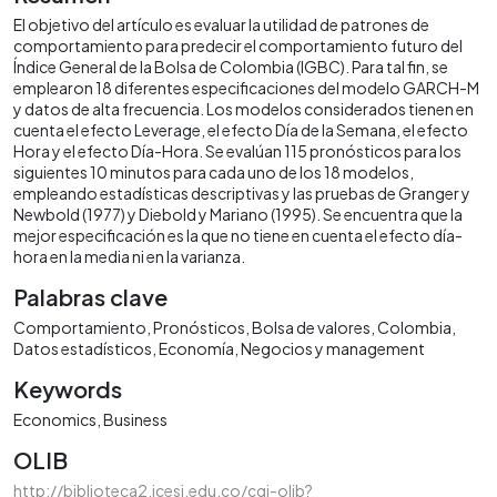
El objetivo del artículo es evaluar la utilidad de patrones de
comportamiento para predecir el comportamiento futuro del
Índice General de la Bolsa de Colombia (IGBC). Para tal fin, se
emplearon 18 diferentes especificaciones del modelo GARCH-M
y datos de alta frecuencia. Los modelos considerados tienen en
cuenta el efecto Leverage, el efecto Día de la Semana, el efecto
Hora y el efecto Día-Hora. Se evalúan 115 pronósticos para los
siguientes 10 minutos para cada uno de los 18 modelos,
empleando estadísticas descriptivas y las pruebas de Granger y
Newbold (1977) y Diebold y Mariano (1995). Se encuentra que la
mejor especificación es la que no tiene en cuenta el efecto día-
hora en la media ni en la varianza.
Palabras clave
Comportamiento
Pronósticos
Bolsa de valores
Colombia
Datos estadísticos
Economía
Negocios y management
Keywords
Economics
Business
OLIB
http://biblioteca2.icesi.edu.co/cgi-olib?