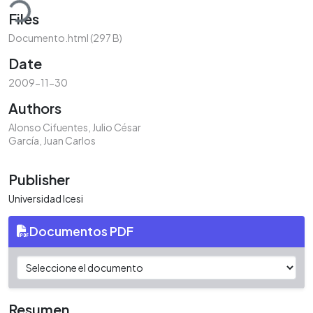
ading...
Files
Documento.html
(297 B)
Date
2009-11-30
Authors
Alonso Cifuentes, Julio César
García, Juan Carlos
Publisher
Universidad Icesi
Documentos PDF
Resumen