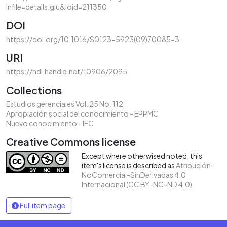
infile=details.glu&loid=211350
DOI
https://doi.org/10.1016/S0123-5923(09)70085-3
URI
https://hdl.handle.net/10906/2095
Collections
Estudios gerenciales Vol. 25 No. 112
Apropiación social del conocimiento - EPPMC
Nuevo conocimiento - IFC
Creative Commons license
Except where otherwised noted, this
item's license is described as
Atribución-
NoComercial-SinDerivadas 4.0
Internacional (CC BY-NC-ND 4.0)
Full item page