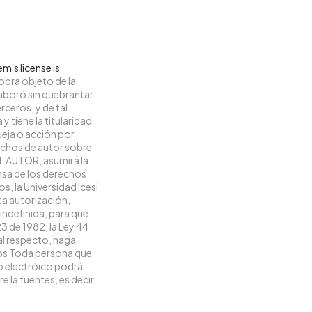
m's license is
obra objeto de la
elaboró sin quebrantar
rceros, y de tal
y tiene la titularidad
eja o acción por
rechos de autor sobre
 EL AUTOR, asumirá la
ensa de los derechos
s, la Universidad Icesi
ta autorización,
 indefinida, para que
23 de 1982, la Ley 44
 al respecto, haga
vos Toda persona que
io electróico podrá
e la fuentes, es decir