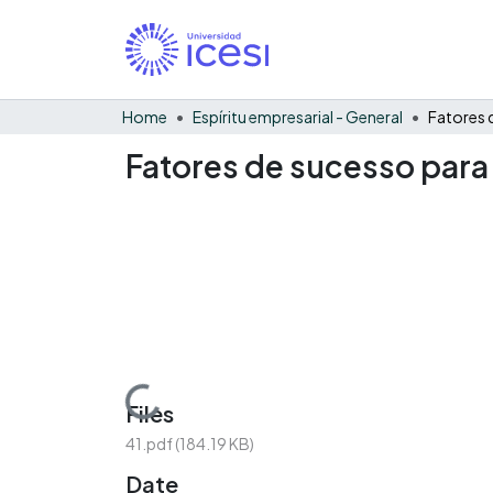
Home
Espíritu empresarial - General
Fatores de sucesso par
Loading...
Files
41.pdf
(184.19 KB)
Date