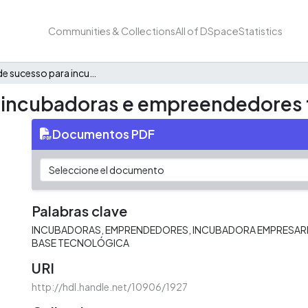
Communities & Collections
All of DSpace
Statistics
Fatores de sucesso para incubadoras e empreendedores tecnológicos
a incubadoras e empreendedores 
Documentos PDF
Palabras clave
INCUBADORAS
EMPRENDEDORES
INCUBADORA EMPRESAR
BASE TECNOLÓGICA
URI
http://hdl.handle.net/10906/1927