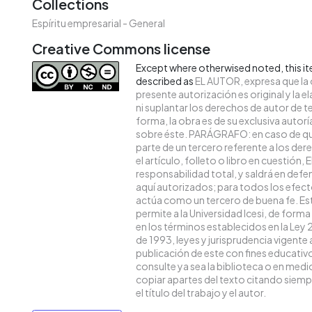
Collections
Espíritu empresarial - General
Creative Commons license
Except where otherwised noted, this ite
described as
EL AUTOR, expresa que la 
presente autorización es original y la 
ni suplantar los derechos de autor de te
forma, la obra es de su exclusiva autoría 
sobre éste. PARÁGRAFO: en caso de qu
parte de un tercero referente a los de
el artículo, folleto o libro en cuestión,
responsabilidad total, y saldrá en def
aquí autorizados; para todos los efecto
actúa como un tercero de buena fe. Es
permite a la Universidad Icesi, de forma
en los términos establecidos en la Ley 
de 1993, leyes y jurisprudencia vigente
publicación de este con fines educati
consulte ya sea la biblioteca o en med
copiar apartes del texto citando siempr
el título del trabajo y el autor.