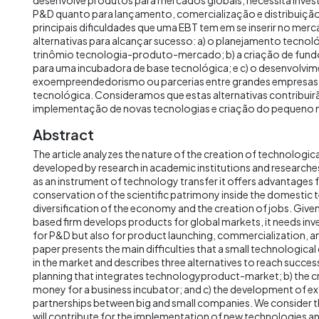
P&D quanto para lançamento, comercialização e distribuição
principais dificuldades que uma EBT tem em se inserir no merc
alternativas para alcançar sucesso: a) o planejamento tecnol
trinômio tecnologia-produto-mercado; b) a criação de fund
para uma incubadora de base tecnológica; e c) o desenvolvi
exoempreendedorismo ou parcerias entre grandes empresas 
tecnológica. Consideramos que estas alternativas contribuir
implementação de novas tecnologias e criação do pequeno 
Abstract
The article analyzes the nature of the creation of technologi
developed by research in academic institutions and research
as an instrument of technology transfer it offers advantages fo
conservation of the scientific patrimony inside the domestic te
diversification of the economy and the creation of jobs. Give
based firm develops products for global markets, it needs in
for P&D but also for product launching, commercialization, an
paper presents the main difficulties that a small technologica
in the market and describes three alternatives to reach success
planning that integrates technologyproduct-market; b) the c
money for a business incubator; and c) the development of e
partnerships between big and small companies. We consider th
will contribute for the implementation of new technologies an