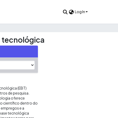
Log In
 tecnológica
ecnológica (EBT)
tros de pesquisa.
ologia oferece
o científico dentro do
de empregos e a
base tecnológica
timentos tanto para