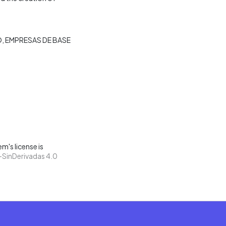
O
EMPRESAS DE BASE
m's license is
SinDerivadas 4.0