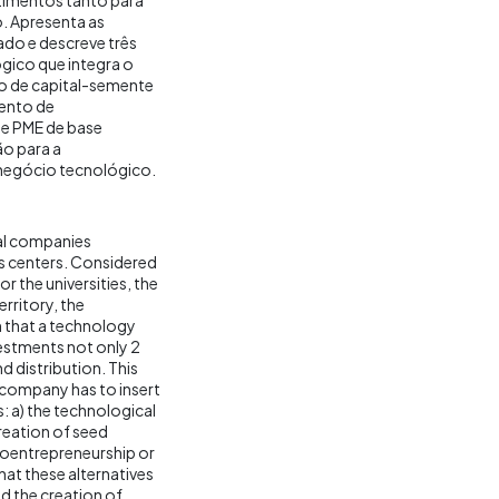
. Apresenta as
ado e descreve três
ógico que integra o
o de capital-semente
mento de
e PME de base
ão para a
negócio tecnológico.
cal companies
es centers. Considered
r the universities, the
rritory, the
n that a technology
vestments not only 2
d distribution. This
l company has to insert
: a) the technological
reation of seed
xoentrepreneurship or
at these alternatives
d the creation of