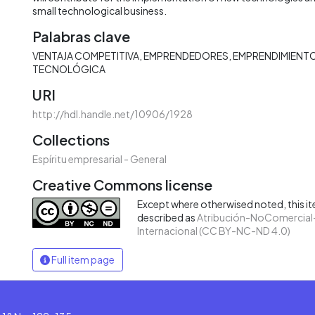
small technological business.
Palabras clave
VENTAJA COMPETITIVA
EMPRENDEDORES
EMPRENDIMIENT
TECNOLÓGICA
URI
http://hdl.handle.net/10906/1928
Collections
Espíritu empresarial - General
Creative Commons license
Except where otherwised noted, this ite
described as
Atribución-NoComercial-
Internacional (CC BY-NC-ND 4.0)
Full item page