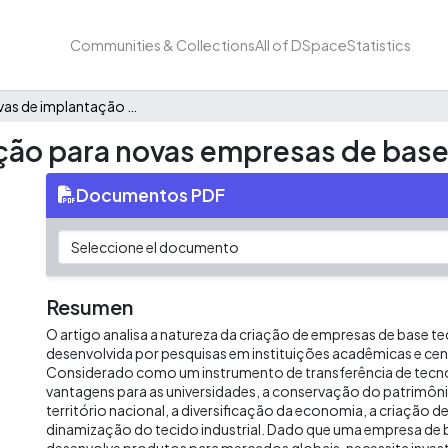
Communities & Collections
All of DSpace
Statistics
Alternativas de implantação para novas empresas de base tecnológica
ação para novas empresas de base
Documentos PDF
Resumen
O artigo analisa a natureza da criação de empresas de base t
desenvolvida por pesquisas em instituições acadêmicas e cen
Considerado como um instrumento de transferência de tecn
vantagens para as universidades, a conservação do patrimôni
território nacional, a diversificação da economia, a criação 
dinamização do tecido industrial. Dado que uma empresa de 
desenvolve produtos para mercados globais, necessita inves