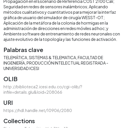
Propagación en el Escenario de Referencia COST 2100 Cali;
Seguridad en redes de sensores inalámbricos; Aplicando
métodos cualitativos y cuantitativos para mejorar la interfaz
gráfica de usuario del simulador de cirugía WESST-OT;
Aplicación de la metáfora de la colonia de hormigas en la
administración de direcciones en redes móviles ad hoc; y
Ambiente software de entrenamiento de redes neuronales con
ajuste evolutivo de la topología y las funciones de activación.
Palabras clave
TELEMÁTICA
SISTEMAS & TELEMATICA
FACULTAD DE
INGENIERÍA
PRODUCCIÓN INTELECTUAL REGISTRADA -
UNIVERSIDAD ICESI
OLIB
http://biblioteca2.icesi.edu.co/cgi-olib/?
infile=details.glu&loid=208066
URI
https://hdl.handle.net/10906/2080
Collections