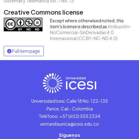
Sistemas y Telemática Vol. 7 No. 13
Creative Commons license
Except where otherwised noted, this
item's license is described as
Atribución-
NoComercial-SinDerivadas 4.0
Internacional (CC BY-NC-ND 4.0)
Full item page
Universidad Icesi: Calle 18 No. 122-135
Pance, Cali - Colombia
Teléfono: +57 (602) 555 2334
ventanillaunica@icesi.edu.co
Síguenos