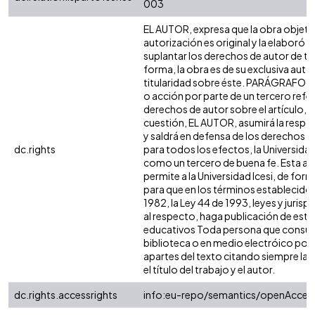
003
EL AUTOR, expresa que la obra objeto
autorización es original y la elaboró s
suplantar los derechos de autor de ter
forma, la obra es de su exclusiva autorí
titularidad sobre éste. PARÁGRAFO: e
o acción por parte de un tercero refer
derechos de autor sobre el artículo, fo
cuestión, EL AUTOR, asumirá la respon
y saldrá en defensa de los derechos a
dc.rights
para todos los efectos, la Universidad
como un tercero de buena fe. Esta au
permite a la Universidad Icesi, de form
para que en los términos establecidos
1982, la Ley 44 de 1993, leyes y jurisp
al respecto, haga publicación de este
educativos Toda persona que consulte
biblioteca o en medio electróico pod
apartes del texto citando siempre la f
el título del trabajo y el autor.
dc.rights.accessrights
info:eu-repo/semantics/openAcces