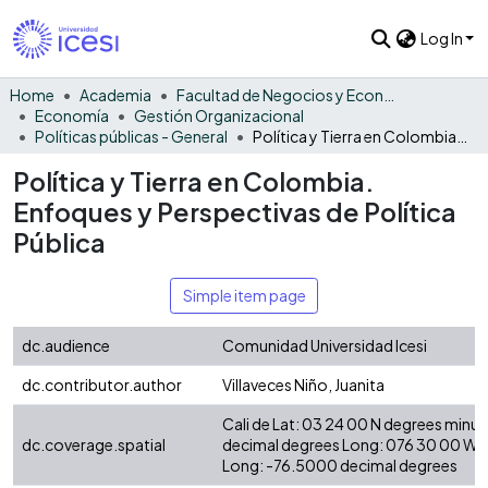
Log In
Home
Academia
Facultad de Negocios y Economía
Economía
Gestión Organizacional
Políticas públicas - General
Política y Tierra en Colombia. Enfoques y Perspectivas de Política Pública
Política y Tierra en Colombia.
Enfoques y Perspectivas de Política
Pública
Simple item page
dc.audience
Comunidad Universidad Icesi
dc.contributor.author
Villaveces Niño, Juanita
Cali de Lat: 03 24 00 N degrees minu
dc.coverage.spatial
decimal degrees Long: 076 30 00 W 
Long: -76.5000 decimal degrees