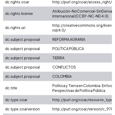
dc.rights.coar
http://purl.org/coar/access_right/
Atribución-NoComercial-SinDerivad
dc.rights.license
Internacional (CC BY-NC-ND 4.0)
http://creativecommons.org/licens
dc.rights.uri
nd/4.0/
dc.subject.proposal
REFORMA AGRARIA
dc.subject.proposal
POLÍTICA PÚBLICA
dc.subject.proposal
TIERRA
dc.subject.proposal
CONFLICTOS
dc.subject.proposal
COLOMBIA
Política y Tierra en Colombia. Enfoqu
dc.title
Perspectivas de Política Pública
dc.type.coar
http://purl.org/coar/resource_type
dc.type.coarversion
http://purl.org/coar/version/c_9