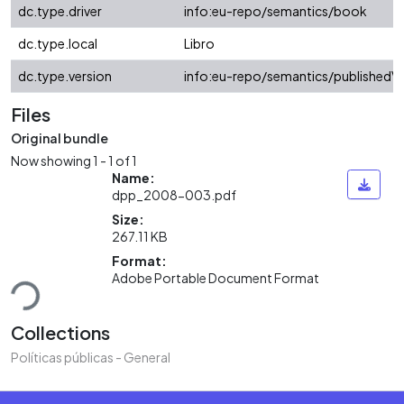
dc.type.driver
info:eu-repo/semantics/book
dc.type.local
Libro
dc.type.version
info:eu-repo/semantics/publishedVe
Files
Original bundle
Now showing
1 - 1 of 1
Name:
dpp_2008-003.pdf
Size:
267.11 KB
Loading...
Format:
Adobe Portable Document Format
Collections
Políticas públicas - General