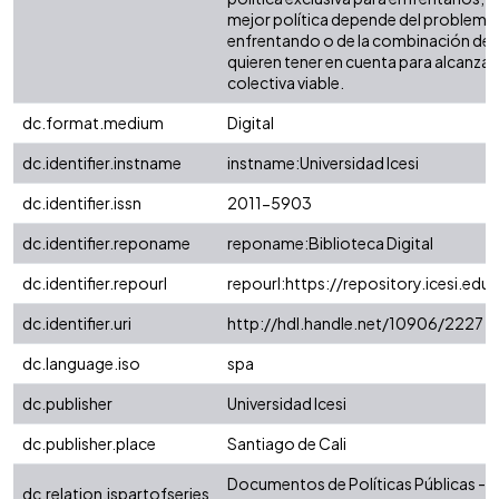
mejor política depende del problema 
enfrentando o de la combinación de 
quieren tener en cuenta para alcanzar
colectiva viable.
dc.format.medium
Digital
dc.identifier.instname
instname:Universidad Icesi
dc.identifier.issn
2011-5903
dc.identifier.reponame
reponame:Biblioteca Digital
dc.identifier.repourl
repourl:https://repository.icesi.edu
dc.identifier.uri
http://hdl.handle.net/10906/2227
dc.language.iso
spa
dc.publisher
Universidad Icesi
dc.publisher.place
Santiago de Cali
Documentos de Políticas Públicas -
dc.relation.ispartofseries