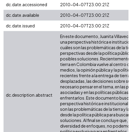
dc.date.accessioned
2010-04-07T23:00:21Z
dc.date.available
2010-04-07T23:00:21Z
dc.date.issued
2010-04-07T23:00:21Z
En este documento, Juanita Villavece
una perspectiva histórica e institucio
cuáles son las problemáticas de la tier
perspectivas desde la política públic
posibles soluciones. Recientemente, l
tierra en Colombia vuelve al centro de
medios, la opinión pública y la políti
recientes frente a la entrega de tierras 
desplazadas, las decisiones sobre su 
necesario pensar en el tema, en las p
asociadas y en las políticas públicas 
dc.description.abstract
enfrentarlos. Este documento busca
perspectiva histórica e institucional,
son las problemáticas de la tierra y la
desde la política pública para buscar 
soluciones. Al final se concluye que, d
diversidad de enfoques, no podemos 
política exclusiva para enfrentarlos, al