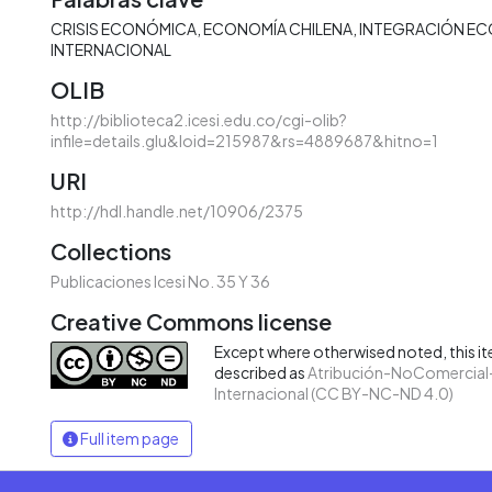
CRISIS ECONÓMICA
ECONOMÍA CHILENA
INTEGRACIÓN E
INTERNACIONAL
OLIB
http://biblioteca2.icesi.edu.co/cgi-olib?
infile=details.glu&loid=215987&rs=4889687&hitno=1
URI
http://hdl.handle.net/10906/2375
Collections
Publicaciones Icesi No. 35 Y 36
Creative Commons license
Except where otherwised noted, this ite
described as
Atribución-NoComercial-
Internacional (CC BY-NC-ND 4.0)
Full item page