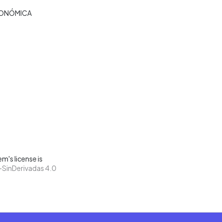
CONÓMICA
m's license is
SinDerivadas 4.0