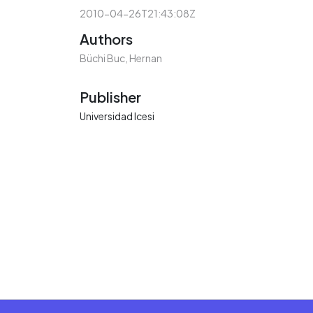
2010-04-26T21:43:08Z
Authors
Büchi Buc, Hernan
Publisher
Universidad Icesi