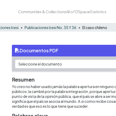
Communities & Collections
All of DSpace
Statistics
ciones Icesi
Publicaciones Icesi No. 35 Y 36
El caso chileno
Documentos PDF
Resumen
Yo creo no haber usado jamás la palabra apertura en ninguno 
públicos; la cambié por la palabra integración, porque apertura
punto de vista de la opinión pública, que el país se abre a ser i
significa que el país se asocia al mundo. A.si como recibe cosa
verdad es que eso es lo que tiene que suceder.
Palabras clave