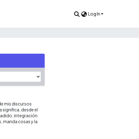
Log In
de mis discursos
 significa, desde el
nvadido; integración
s, manda cosas y la