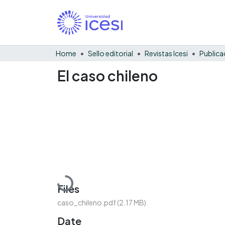
Home
Sello editorial
Revistas Icesi
Publica
El caso chileno
Loading...
Files
caso_chileno.pdf
(2.17 MB)
Date