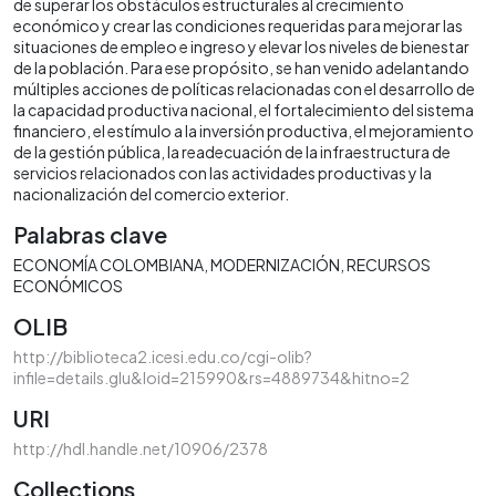
de superar los obstáculos estructurales al crecimiento
económico y crear las condiciones requeridas para mejorar las
situaciones de empleo e ingreso y elevar los niveles de bienestar
de la población. Para ese propósito, se han venido adelantando
múltiples acciones de políticas relacionadas con el desarrollo de
la capacidad productiva nacional, el fortalecimiento del sistema
financiero, el estímulo a la inversión productiva, el mejoramiento
de la gestión pública, la readecuación de la infraestructura de
servicios relacionados con las actividades productivas y la
nacionalización del comercio exterior.
Palabras clave
ECONOMÍA COLOMBIANA
MODERNIZACIÓN
RECURSOS
ECONÓMICOS
OLIB
http://biblioteca2.icesi.edu.co/cgi-olib?
infile=details.glu&loid=215990&rs=4889734&hitno=2
URI
http://hdl.handle.net/10906/2378
Collections