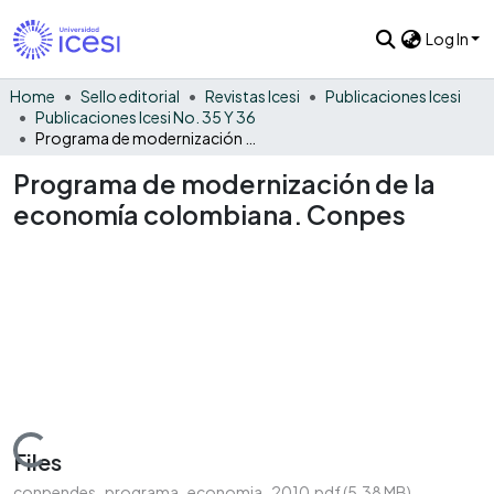
Log In
Home
Sello editorial
Revistas Icesi
Publicaciones Icesi
Publicaciones Icesi No. 35 Y 36
Programa de modernización de la economía colombiana. Conpes
Programa de modernización de la
economía colombiana. Conpes
Loading...
Files
conpendes_programa_economia_2010.pdf
(5.38 MB)