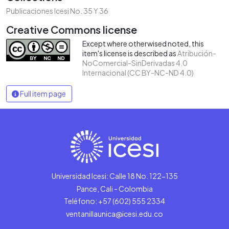
Publicaciones Icesi No. 35 Y 36
Creative Commons license
Except where otherwised noted, this
item's license is described as
Atribución-
NoComercial-SinDerivadas 4.0
Internacional (CC BY-NC-ND 4.0)
Full item page
Universidad Icesi: Calle 18 No. 122-135
Pance, Cali - Colombia
Teléfono: +57 (602) 555 2334
ventanillaunica@icesi.edu.co