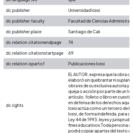
dc.publisher
Universidad Icesi
dc.publisher.faculty
Facultad de Ciencias Administra
dc.publisher.place
Santiago de Cali
dc.relation.citationendpage
74
dc.relation.citationstartpage
69
dc.relation.ispartof
Publicaciones Icesi
EL AUTOR, expresa que la obra obje
elaboró sin quebrantar ni suplanta
obra es de su exclusiva autoría y 
queja o acción por parte de un te
artículo, folleto o libro en cuesti
en defensa de los derechos aquí a
dc.rights
Icesi actúa como un tercero de bu
Icesi, de forma indefinida, para q
Ley 44 de 1993, leyes y jurisprude
fines educativos Toda persona que
podrá copiar apartes del texto cita