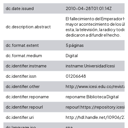
dc.date.issued
2010-04-28T01:01:14Z
El fallecimiento del Emperador Hir
mayor acontecimiento de los últi
dc.description.abstract
esta, la televisión, la radio y to
dedicaron a difundir el hecho.
dc.format.extent
5 páginas
dc.format.medium
Digital
dc.identifier.instname
instname:Universidad Icesi
dc.identifier.issn
01206648
dc.identifier.other
http://www.icesi.edu.co/revista
dc.identifier.reponame
reponame:Biblioteca Digital
dc.identifier.repourl
repourl:https://repository.icesi.
dc.identifier.uri
http://hdl.handle.net/10906/23
dc.language.iso
spa