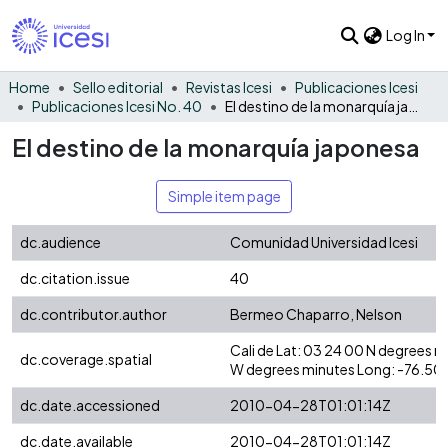
Log In
Home
Sello editorial
Revistas Icesi
Publicaciones Icesi
Publicaciones Icesi No. 40
El destino de la monarquía japonesa
El destino de la monarquía japonesa
Simple item page
dc.audience
Comunidad Universidad Icesi
dc.citation.issue
40
dc.contributor.author
Bermeo Chaparro, Nelson
Cali de Lat: 03 24 00 N degrees 
dc.coverage.spatial
W degrees minutes Long: -76.50
dc.date.accessioned
2010-04-28T01:01:14Z
dc.date.available
2010-04-28T01:01:14Z