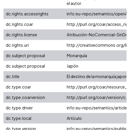
el autor.
dc.rights.accessrights
info:eu-repo/semantics/openAc
dc.rights.coar
http://purl.org/coar/access_rig
dc.rights.license
Atribución-NoComercial-SinDeri
dc.rights.uri
http://creativecommons.org/li
dc.subject.proposal
Monarquía
dc.subject.proposal
Japón
dc.title
El destino de la monarquía japon
dc.type.coar
http://purl.org/coar/resource_
dc.type.coarversion
http://purl.org/coar/version/
dc.type.driver
info:eu-repo/semantics/article
dc.type.local
Artículo
dc.type.version
info:eu-repo/semantics/publish