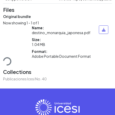
Files
Original bundle
Now showing
1 - 1 of 1
Name:
destino_monarquia_japonesa.pdf
Size:
1.04 MB
Format:
ding...
Adobe Portable Document Format
Collections
Publicaciones Icesi No. 40