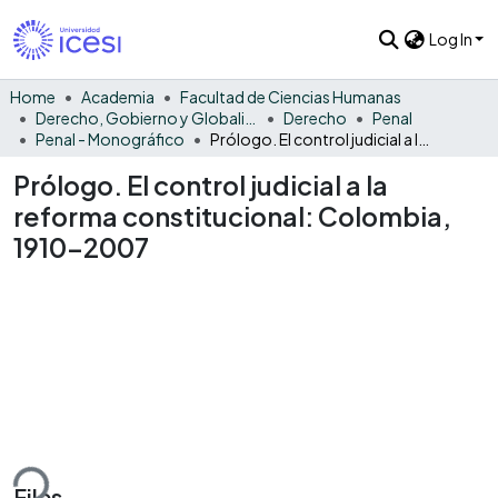
Log In
Home
Academia
Facultad de Ciencias Humanas
Derecho, Gobierno y Globalización
Derecho
Penal
Penal - Monográfico
Prólogo. El control judicial a la reforma constitucional: Colombia, 1910-2007
Prólogo. El control judicial a la
reforma constitucional: Colombia,
1910-2007
ding...
Files