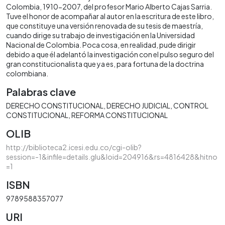
Colombia, 1910-2007, del profesor Mario Alberto Cajas Sarria.
Tuve el honor de acompañar al autor en la escritura de este libro,
que constituye una versión renovada de su tesis de maestría,
cuando dirige su trabajo de investigación en la Universidad
Nacional de Colombia. Poca cosa, en realidad, pude dirigir
debido a que él adelantó la investigación con el pulso seguro del
gran constitucionalista que ya es, para fortuna de la doctrina
colombiana.
Palabras clave
DERECHO CONSTITUCIONAL
DERECHO JUDICIAL
CONTROL
CONSTITUCIONAL
REFORMA CONSTITUCIONAL
OLIB
http://biblioteca2.icesi.edu.co/cgi-olib?
session=-1&infile=details.glu&loid=204916&rs=4816428&hitno
=1
ISBN
9789588357077
URI