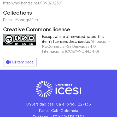
http://hdl.handle.net/10906/2391
Collections
Penal - Monográfico
Creative Commons license
Except where otherwised noted, this
item's license is described as
Atribución-
NoComercial-SinDerivadas 4.0
Internacional (CC BY-NC-ND 4.0)
Full item page
Universidad Icesi: Calle 18 No. 122-135
Pance, Cali - Colombia
Teléfono: +57 (602) 555 2334