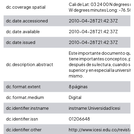
Cali de Lat: 03 24 00 N degrees 
dc.coverage.spatial
W degrees minutes Long: -76.50
dc.date.accessioned
2010-04-28T21:42:37Z
dc.date.available
2010-04-28T21:42:37Z
dc.date.issued
2010-04-28T21:42:37Z
Este importante documento que tr
tiene importantes conceptos, pe
dc.description.abstract
después de su lectura, cuando se
superior y en especial la universi
mismo.
dc.format.extent
8 páginas
dc.format.medium
Digital
dc.identifier.instname
instname:Universidad Icesi
dc.identifier.issn
01206648
dc.identifier.other
http://www.icesi.edu.co/revista