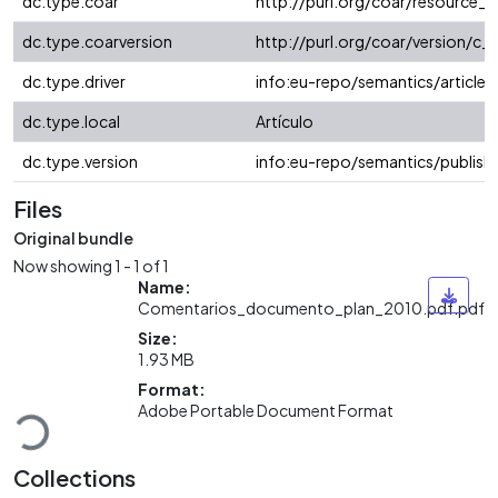
dc.type.coar
http://purl.org/coar/resource_
dc.type.coarversion
http://purl.org/coar/version/
dc.type.driver
info:eu-repo/semantics/article
dc.type.local
Artículo
dc.type.version
info:eu-repo/semantics/publish
Files
Original bundle
Now showing
1 - 1 of 1
Name:
Comentarios_documento_plan_2010.pdf.pdf
Size:
1.93 MB
Loading...
Format:
Adobe Portable Document Format
Collections