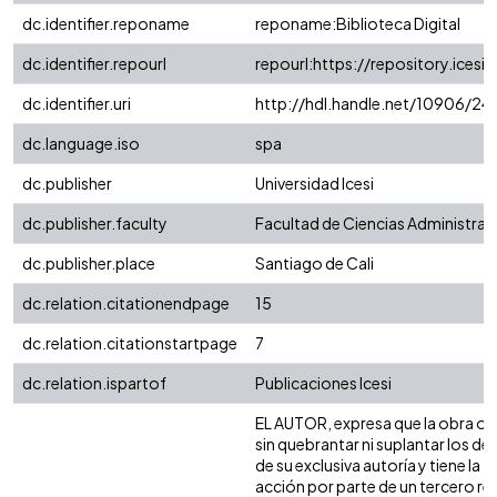
dc.identifier.reponame
reponame:Biblioteca Digital
dc.identifier.repourl
repourl:https://repository.icesi.
dc.identifier.uri
http://hdl.handle.net/10906/24
dc.language.iso
spa
dc.publisher
Universidad Icesi
dc.publisher.faculty
Facultad de Ciencias Administra
dc.publisher.place
Santiago de Cali
dc.relation.citationendpage
15
dc.relation.citationstartpage
7
dc.relation.ispartof
Publicaciones Icesi
EL AUTOR, expresa que la obra obje
sin quebrantar ni suplantar los de
de su exclusiva autoría y tiene la
acción por parte de un tercero ref