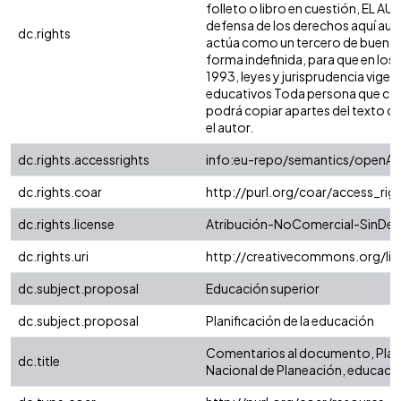
folleto o libro en cuestión, EL AU
defensa de los derechos aquí auto
dc.rights
actúa como un tercero de buena fe.
forma indefinida, para que en los 
1993, leyes y jurisprudencia vigen
educativos Toda persona que cons
podrá copiar apartes del texto cita
el autor.
dc.rights.accessrights
info:eu-repo/semantics/openAc
dc.rights.coar
http://purl.org/coar/access_rig
dc.rights.license
Atribución-NoComercial-SinDeri
dc.rights.uri
http://creativecommons.org/li
dc.subject.proposal
Educación superior
dc.subject.proposal
Planificación de la educación
Comentarios al documento, Plan 
dc.title
Nacional de Planeación, educación