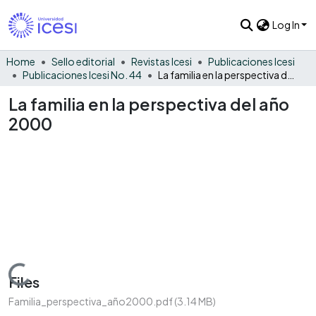
Log In
Home
Sello editorial
Revistas Icesi
Publicaciones Icesi
Publicaciones Icesi No. 44
La familia en la perspectiva del año 2000
La familia en la perspectiva del año
2000
Loading...
Files
Familia_perspectiva_año2000.pdf
(3.14 MB)