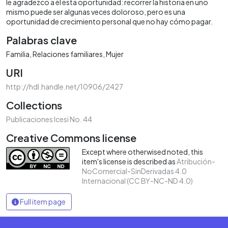
le agradezco a él esta oportunidad: recorrer la historia en uno
mismo puede ser algunas veces doloroso, pero es una
oportunidad de crecimiento personal que no hay cómo pagar.
Palabras clave
Familia
Relaciones familiares
Mujer
URI
http://hdl.handle.net/10906/2427
Collections
Publicaciones Icesi No. 44
Creative Commons license
Except where otherwised noted, this
item's license is described as
Atribución-
NoComercial-SinDerivadas 4.0
Internacional (CC BY-NC-ND 4.0)
Full item page