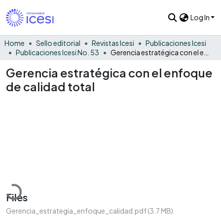
Log In
Home
Sello editorial
Revistas Icesi
Publicaciones Icesi
Publicaciones Icesi No. 53
Gerencia estratégica con el enfoque de calidad total
Gerencia estratégica con el enfoque
de calidad total
Loading...
Files
Gerencia_estrategia_enfoque_calidad.pdf
(3.7 MB)