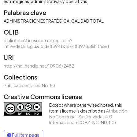
estratégicas, administrativas y operativas.
Palabras clave
ADMINISTRACIÓN ESTRATÉGICA
CALIDAD TOTAL
OLIB
biblioteca2.icesi.edu.co/cgi-olib?
infile=details.glu&loid=85941&rs=4889785&hitno=1
URI
http://hdl.handle.net/10906/2482
Collections
Publicaciones Icesi No. 53
Creative Commons license
Except where otherwised noted, this
item's license is described as
Atribución-
NoComercial-SinDerivadas 4.0
Internacional (CC BY-NC-ND 4.0)
Full item page