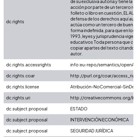
de su exclusiva autoría y tiene la
acción por parte de un tercero ref
folleto o libro en cuestión, EL AU
defensa de los derechos aquí auto
dc.rights
actúa como un tercero de buena fe.
forma indefinida, para que en los 
1993, leyes y jurisprudencia vigen
educativos Toda persona que cons
copiar apartes del texto citando si
autor.
dc.rights.accessrights
info:eu-repo/semantics/openAc
dc.rights.coar
http://purl.org/coar/access_rig
dc.rights.license
Atribución-NoComercial-SinDeri
dc.rights.uri
http://creativecommons.org/li
dc.subject.proposal
ESTADO
dc.subject.proposal
INTERVENCIÓN ECONÓMICA
dc.subject.proposal
SEGURIDAD JURÍDICA