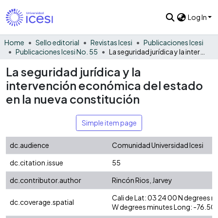
Log In
Home
Sello editorial
Revistas Icesi
Publicaciones Icesi
Publicaciones Icesi No. 55
La seguridad jurídica y la intervención económica del estado en la nueva constitución
La seguridad jurídica y la
intervención económica del estado
en la nueva constitución
Simple item page
dc.audience
Comunidad Universidad Icesi
dc.citation.issue
55
dc.contributor.author
Rincón Rios, Jarvey
Cali de Lat: 03 24 00 N degrees 
dc.coverage.spatial
W degrees minutes Long: -76.50