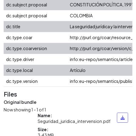
dc.subject.proposal
CONSTITUCIÓN POLÍTICA, 1991
dc.subject.proposal
COLOMBIA
dc.title
La seguridad jurídica y la interv
dc.type.coar
http://purl.org/coar/resource_
dc.type.coarversion
http://purl.org/coar/version/
dc.type.driver
info:eu-repo/semantics/article
dc.type.local
Artículo
dc.type.version
info:eu-repo/semantics/publish
Files
Original bundle
Now showing
1 - 1 of 1
Name:
Seguridad_juridica_intervension.pdf
Size:
3.43 MB