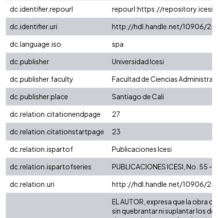
dc.identifier.repourl
repourl:https://repository.icesi.
dc.identifier.uri
http://hdl.handle.net/10906/2
dc.language.iso
spa
dc.publisher
Universidad Icesi
dc.publisher.faculty
Facultad de Ciencias Administra
dc.publisher.place
Santiago de Cali
dc.relation.citationendpage
27
dc.relation.citationstartpage
23
dc.relation.ispartof
Publicaciones Icesi
dc.relation.ispartofseries
PUBLICACIONES ICESI, No. 55 - Ab
dc.relation.uri
http://hdl.handle.net/10906/2
EL AUTOR, expresa que la obra obje
sin quebrantar ni suplantar los de