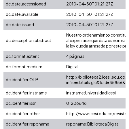
dc.date.accessioned
2010-04-30T01:21:27Z
dc.date.available
2010-04-30T01:21:27Z
dc.date.issued
2010-04-30T01:21:27Z
Nuestro ordenamiento constitucion
dc.description.abstract
al expresarse que ésta es norma 
la ley queda arrasada por este pr
dc.format.extent
4 páginas
dc.format.medium
Digital
http://biblioteca2.icesi.edu.co/c
dc.identifier.OLIB
infile=details.glu&loid=85856&
dc.identifier.instname
instname:Universidad Icesi
dc.identifier.issn
01206648
dc.identifier.other
http://www.icesi.edu.co/revista
dc.identifier.reponame
reponame:Biblioteca Digital