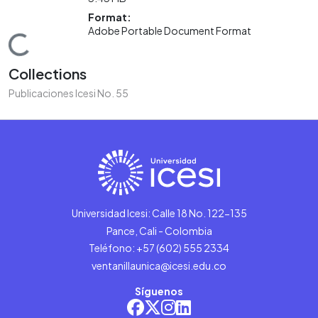
Format:
Adobe Portable Document Format
Loading...
Collections
Publicaciones Icesi No. 55
Universidad Icesi: Calle 18 No. 122-135
Pance, Cali - Colombia
Teléfono: +57 (602) 555 2334
ventanillaunica@icesi.edu.co
Síguenos