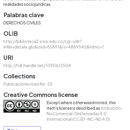
realidades sociojurídicas.
Palabras clave
DERECHOS CIVILES
OLIB
http://biblioteca2.icesi.edu.co/cgi-olib?
infile=details.glu&loid=85891&rs=4889545&hitno=1
URI
http://hdl.handle.net/10906/2504
Collections
Publicaciones Icesi No. 55
Creative Commons license
Except where otherwised noted, this
item's license is described as
Atribución-
NoComercial-SinDerivadas 4.0
Internacional (CC BY-NC-ND 4.0)