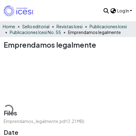
Log In
Home
Sello editorial
Revistas Icesi
Publicaciones Icesi
Publicaciones Icesi No. 55
Emprendamos legalmente
Emprendamos legalmente
ading...
Files
Emprendamos_legalmente.pdf
(1.21 MB)
Date