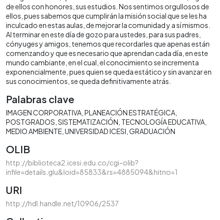
de ellos con honores, sus estudios. Nos sentimos orgullosos de
ellos, pues sabemos que cumplirán la misión social que se les ha
inculcado en estas aulas, de mejorar la comunidad y a sí mismos.
Al terminar en este día de gozo para ustedes, para sus padres,
cónyuges y amigos, tenemos que recordarles que apenas están
comenzando y que es necesario que aprendan cada día, en este
mundo cambiante, en el cual, el conocimiento se incrementa
exponencialmente, pues quien se queda estático y sin avanzar en
sus conocimientos, se queda definitivamente atrás.
Palabras clave
IMAGEN CORPORATIVA
PLANEACIÓN ESTRATÉGICA
POSTGRADOS
SISTEMATIZACIÓN
TECNOLOGÍA EDUCATIVA
MEDIO AMBIENTE
UNIVERSIDAD ICESI
GRADUACIÓN
OLIB
http://biblioteca2.icesi.edu.co/cgi-olib?
infile=details.glu&loid=85833&rs=4885094&hitno=1
URI
http://hdl.handle.net/10906/2537