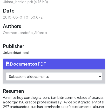
Ultima_leccion.pdf
(4.15 MB)
Date
2010-05-01T01:30:07Z
Authors
Ocampo Londoño, Alfonso
Publisher
Universidad Icesi
Documentos PDF
Resumen
Venimos hoy con alegría, pero también con mezcla de añoranza,
a otorgar 150 grados profesionales y 147 de postgrado, en total
297 graduandos, que han terminado satisfactoriamente, alguno