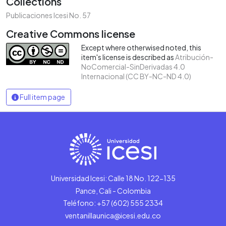
Collections
Publicaciones Icesi No. 57
Creative Commons license
Except where otherwised noted, this
item's license is described as
Atribución-
NoComercial-SinDerivadas 4.0
Internacional (CC BY-NC-ND 4.0)
Full item page
Universidad Icesi: Calle 18 No. 122-135
Pance, Cali - Colombia
Teléfono: +57 (602) 555 2334
ventanillaunica@icesi.edu.co