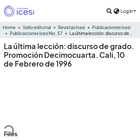
Log In
Home
Sello editorial
Revistas Icesi
Publicaciones Icesi
Publicaciones Icesi No. 57
La última lección: discurso de grado. Promoción Decimocuarta. Cali, 10 de Febrero de 1996
La última lección: discurso de grado.
Promoción Decimocuarta. Cali, 10
de Febrero de 1996
ding...
Files