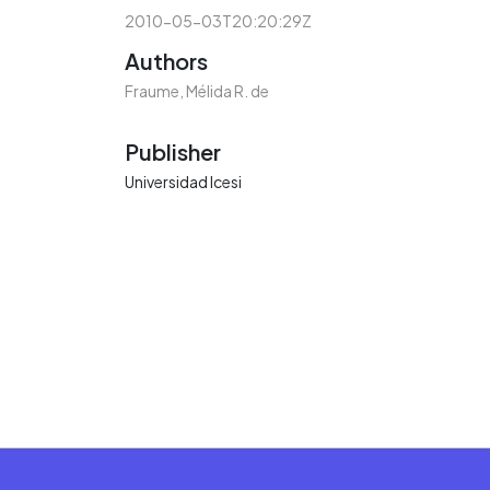
2010-05-03T20:20:29Z
Authors
Fraume, Mélida R. de
Publisher
Universidad Icesi