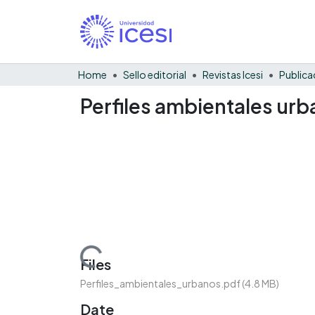
Home
Sello editorial
Revistas Icesi
Publica
Perfiles ambientales ur
Loading...
Files
Perfiles_ambientales_urbanos.pdf
(4.8 MB)
Date