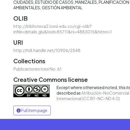
CIUDADES
ESTUDIO DE CASOS
MANIZALES
PLANIFICACIÓN
AMBIENTALES
GESTIÓN AMBIENTAL
OLIB
http://biblioteca2.icesi.edu.co/cgi-olib?
infile=details.glu&loid=85711&rs=4883015&hitno=1
URI
http://hdl.handle.net/10906/2548
Collections
Publicaciones Icesi No. 61
Creative Commons license
Except where otherwised noted, this ite
described as
Atribución-NoComercial-
Internacional (CC BY-NC-ND 4.0)
Full item page