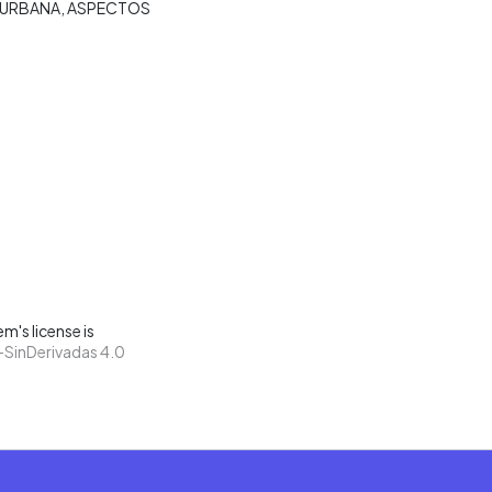
 URBANA
ASPECTOS
m's license is
SinDerivadas 4.0