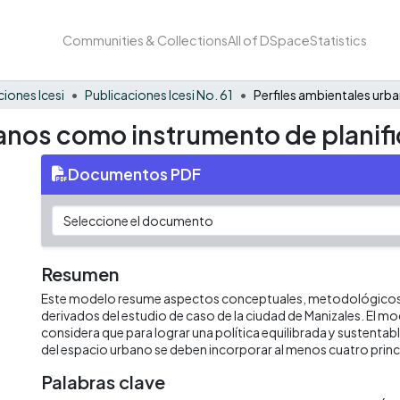
Communities & Collections
All of DSpace
Statistics
ciones Icesi
Publicaciones Icesi No. 61
banos como instrumento de planifi
Documentos PDF
Resumen
Este modelo resume aspectos conceptuales, metodológicos 
derivados del estudio de caso de la ciudad de Manizales. El m
considera que para lograr una política equilibrada y sustentabl
del espacio urbano se deben incorporar al menos cuatro prin
Palabras clave