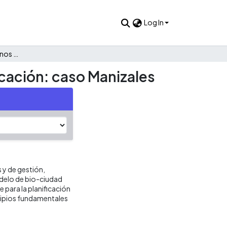
Log In
Perfiles ambientales urbanos como instrumento de planificación: caso Manizales
cación: caso Manizales
y de gestión,
odelo de bio-ciudad
e para la planificación
cipios fundamentales