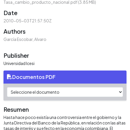
Tasa_cambio_producto_nacional.pdf
(3.85 MB)
Date
2010-05-03T21:57:50Z
Authors
García Escobar, Alvaro
Publisher
Universidad Icesi
Documentos PDF
Resumen
Hasta hace poco existía una controversia entre el gobierno y la
Junta Directiva del Banco de la República, en relación con las altas
tasas de interés y su efecto en la economía colombiana. El