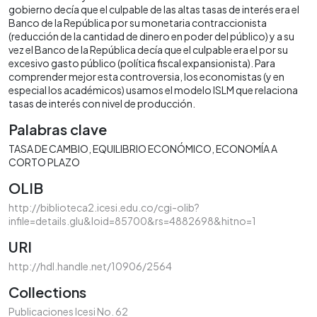
gobierno decía que el culpable de las altas tasas de interés era el
Banco de la República por su monetaria contraccionista
(reducción de la cantidad de dinero en poder del público) y a su
vez el Banco de la República decía que el culpable era el por su
excesivo gasto público (política fiscal expansionista). Para
comprender mejor esta controversia, los economistas (y en
especial los académicos) usamos el modelo ISLM que relaciona
tasas de interés con nivel de producción.
Palabras clave
TASA DE CAMBIO
EQUILIBRIO ECONÓMICO
ECONOMÍA A
CORTO PLAZO
OLIB
http://biblioteca2.icesi.edu.co/cgi-olib?
infile=details.glu&loid=85700&rs=4882698&hitno=1
URI
http://hdl.handle.net/10906/2564
Collections
Publicaciones Icesi No. 62