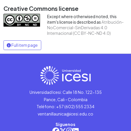
Creative Commons license
Except where otherwised noted, this
item's license is described as
Atribución-
NoComercial-SinDerivadas 4.0
Internacional (CC BY-NC-ND 4.0)
Full item page
Universidad Icesi: Calle 18 No. 122-135
Pance, Cali - Colombia
Teléfono: +57 (602) 555 2334
ventanillaunica@icesi.edu.co
Síguenos