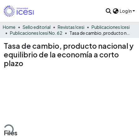
Log In
Home
Sello editorial
Revistas Icesi
Publicaciones Icesi
Publicaciones Icesi No. 62
Tasa de cambio, producto nacional y equilibrio de la economía a corto plazo
Tasa de cambio, producto nacional y
equilibrio de la economía a corto
plazo
ding...
Files